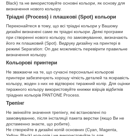
Black) та не використовуйте основні кольори, як основу для
визначення нового кольору.
Тріадні (Process) і плашкові (Spot) кольори
Переконайтеся в тому, що всі тріадні кольори у Вашому
дизайні визначені саме як тріадні кольори. Деякі програми
при створенні нового кольору, по замовчуванню, визначають
його як плашковий (Spot). Видруку дизайну на принтері в
режимі Separation: On дає можливість перевірити правильне
визначення кольору.
Кольорові принтери
Не зважаючи на те, що сучасні персональні кольорові
принтери забезпечують хорошу чіткість деталей та яскравість
кольору, жоден з них не відтворює тиражний колір. Для оцінки
тиражного кольору використовуйте книжки взірців відбитків
тріадних кольорів PANTONE Process.
Трепінг
Не змінюйте значення трепінгу, які встановлені по
замовчуванню, після інсталяції пакета верстки (якщо Ви не
достаменно знаєте, що робите).
Не створюйте в дизайні копій основних (Cyan, Magenta,
Yellow, Black) кольорів і не використовуйте їх для