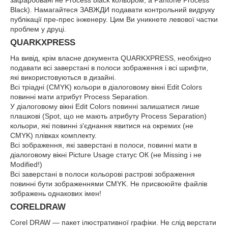
зафарбовані не Process black кольором, а Pantone Process
Black). Намагайтеся ЗАВЖДИ подавати контрольний видруку
публікації пре-прес інженеру. Цим Ви уникнете левової частки
проблем у друці.
QUARKXPRESS
На вивід, крім власне документа QUARKXPRESS, необхідно
подавати всі заверстані в полоси зображення і всі шрифти,
які використовуються в дизайні.
Всі тріадні (CMYK) кольори в діалоговому вікні Edit Colors
повинні мати атрибут Process Separation.
У діалоговому вікні Edit Colors повинні залишатися лише
плашкові (Spot, що не мають атрибуту Process Separation)
кольори, які повинні з'єднання явитися на окремих (не
CMYK) плівках комплекту.
Всі зображення, які заверстані в полоси, повинні мати в
діалоговому вікні Picture Usage статус ОК (не Missing і не
Modified!)
Всі заверстані в полоси кольорові растрові зображення
повинні бути зображеннями CMYK. Не присвоюйте файлів
зображень однакових імен!
CORELDRAW
Corel DRAW — пакет ілюстративної графіки. Не слід верстати