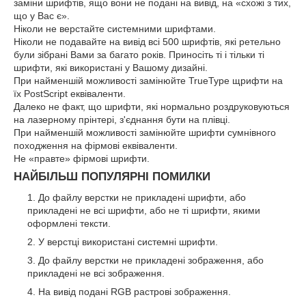
заміни шрифтів, ящо вони не подані на вивід, на «схожі з тих,
що у Вас є».
Ніколи не верстайте системними шрифтами.
Ніколи не подавайте на вивід всі 500 шрифтів, які ретельно
були зібрані Вами за багато років. Приносіть ті і тільки ті
шрифти, які використані у Вашому дизайні.
При найменшій можливості замінюйте TrueType щрифти на
їх PostScript еквіваленти.
Далеко не факт, що шрифти, які нормально роздруковуються
на лазерному прінтері, з'єднання бути на плівці.
При найменшій можливості замінюйте шрифти сумнівного
походження на фірмові еквіваленти.
Не «правте» фірмові шрифти.
НАЙБІЛЬШ ПОПУЛЯРНІ ПОМИЛКИ
До файлу верстки не прикладені шрифти, або
прикладені не всі шрифти, або не ті шрифти, якими
оформлені тексти.
У верстці використані системні шрифти.
До файлу верстки не прикладені зображення, або
прикладені не всі зображення.
На вивід подані RGB растрові зображення.