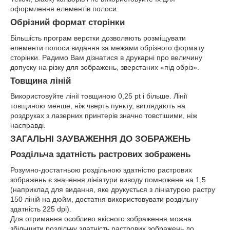
оформлення елементів полоси.
Обрізний формат сторінки
Більшість програм верстки дозволяють розміщувати
елементи полоси видання за межами обрізного формату
сторінки. Радимо Вам дізнатися в друкарні про величину
допуску на різку для зображень, зверстаних «під обріз».
Товщина ліній
Використовуйте лінії товщиною 0,25 pt і більше. Лінії
товщиною менше, ніж чверть пункту, виглядають на
роздруках з лазерних принтерів значно товстішими, ніж
насправді.
ЗАГАЛЬНІ ЗАУВАЖЕННЯ ДО ЗОБРАЖЕНЬ
Роздільча здатність растрових зображень
Розумно-достатньою роздільною здатністю растрових
зображень є значення лініатури виводу помножене на 1,5
(наприклад для видання, яке друкується з лініатурою растру
150 ліній на дюйм, достатня використовувати роздільну
здатність 225 dpi).
Для отримання особливо якісного зображення можна
збільшити роздільчу здатність растрових зображень до