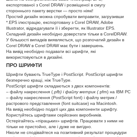
експортованої з Corel DRAW і розміщеної в смугу
стороннього пакету верстки — просто ніякі!
Простий дизайн можна спробувати виправити, загрузивши
*.EPS ілюстрацію, експортовану з Corel DRAW, Adobe
Illustrator, відредагувати її і зберегти, як Illustrator EPS.
Складний дизайн необхідно доверстати тільки в CorelDRAW.
У більшості випадків виявляється, що розпочатий дизайн в
Corel DRAW в Corel DRAW має бути і завершень.
На вивід необхідно подавати всі шрифти, які
використовуються в дизайні.
ПРО ШРИФТИ
Шрифти бувають TrueType і PostScript. PostScript шрифти
безперечно кращі, ніж TrueType.
PostScript шрифти складаються з двох компонентів:
– файлу накреслення (
.pfb) і файлу метрик (
.pfm) на IBM PC
– файлу накреслення (PostScript font) і файлу метрик /
растрового представлення (font suitcase) на Macintosh.
На вивід необхідно податі цих два компоненти шрифту.
Користуйтесь шрифтами серйозних виробників.
Остерігайтесь «пірацьких» шрифтів. Працювати з ними не
тільки не пристойно, але і дуже не вигідно.
Ніколи не сподівайтеся на позитивний результат процедури