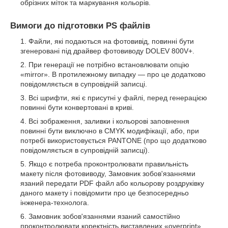
обрізних міток та маркування кольорів.
Вимоги до підготовки PS файлів
Файли, які подаються на фотовивід, повинні бути
згенеровані під драйвер фотовиводу DOLEV 800V+.
При генерації не потрібно встановлювати опцію
«mirror». В протилежному випадку — про це додатково
повідомляється в супровідній записці.
Всі шрифти, які є присутні у файлі, перед генерацією
повинні бути конвертовані в криві.
Всі зображення, заливки і кольорові заповнення
повинні бути виключно в CMYK модифікації, або, при
потребі використовується PANTONE (про що додатково
повідомляється в супровідній записці).
Якщо є потреба проконтролювати правильність
макету після фотовиводу, Замовник зобов'язаннями
язаний передати PDF файл або кольорову роздруківку
даного макету і повідомити про це безпосередньо
інженера-технолога.
Замовник зобов'язаннями язаний самостійно
проконтролювати коректність виставлених «overprint»