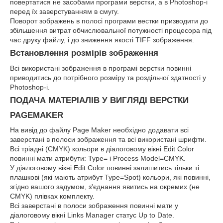
повертатися не засобами програми верстки, а в Photoshop-і
перед їх заверстуванням в смугу.
Поворот зображень в полосі програми вестки призводити до
збільшення витрат обчислювальної потужності процесора під
час друку файлу, і до зниження якості TIFF зображення.
Встановлення розмірів зображення
Всі використані зображення в програмі верстки повинні
приводитись до потрібного розміру та роздільчої здатності у
Photoshop-i.
ПОДАЧА МАТЕРІАЛІВ У ВИГЛЯДІ ВЕРСТКИ
PAGEMAKER
На вивід до файлу Page Maker необхідно додавати всі
заверстані в полоси зображення та всі використані шрифти.
Всі тріадні (CMYK) кольори в діалоговому вікні Edit Color
повинні мати атрибути: Type= і Process Model=CMYK.
У діалоговому вікні Edit Color повинні залишитись тільки ті
плашкові (які мають атрибут Type=Spot) кольори, які повинні,
згідно вашого задумом, з'єднання явитись на окремих (не
CMYK) плівках комплекту.
Всі заверстані в полоси зображення повинні мати у
діалоговому вікні Links Manager статус Up to Date.