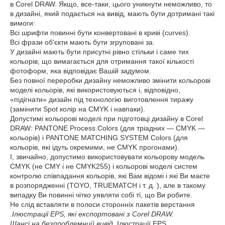
в Corel DRAW. Якщо, все-таки, цього уникнути неможливо, то
в дизайні, який подається на вивід, мають бути дотримані такі
вимоги:
Всі шрифти повинні бути конвертовані в криві (curves).
Всі фрази об'єкти мають бути згруповані за.
У дизайні мають бути присутні рівно стільки і саме тих
кольорів, що вимагається для отримання такої кількості
фотоформ, яка відповідає Вашій задумом.
Без повної переробки дизайну неможливо змінити кольорові
моделі кольорів, які використовуються і, відповідно,
«підігнати» дизайн під технологію виготовлення тиражу
(замінити Spot колір на CMYK і навпаки).
Допустимі кольорові моделі при підготовці дизайну в Corel
DRAW: PANTONE Process Colors (для тріадних — CMYK —
кольорів) і PANTONE MATCHING SYSTEM Colors (для
кольорів, які ідуть окремими, не CMYK прогонами).
І, звичайно, допустимо використовувати кольорову модель
CMYK (не CMY і не CMYK255) і кольорові моделі систем
контролю співпадання кольорів, які Вам відомі і які Ви маєте
в розпорядженні (TOYO, TRUEMATCH і т. д. ), але в такому
випадку Ви повинні чітко уявляти собі ті, що Ви робите.
Не слід вставляти в полоси сторонніх пакетів верстання
.Ілюстрації EPS, які експортовані з Corel DRAW.
Шансі на безпроблемний вивід
.Ілюстрації EPS,