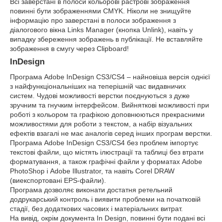
Всі заверстані в полоси кольорові растрові зображення
повинні бути зображеннями CMYK. Ніколи не знищуйте
інформацію про заверстані в полоси зображення з
діалогового вікна Links Manager (кнопка Unlink), навіть у
випадку збереження зображень в публікації. Не вставляйте
зображення в смугу через Clipboard!
InDesign
Програма Adobe InDesign CS3/CS4 – найновіша версія однієї
з найфункціональніших на теперішній час видавничих
систем. Чудові можливості верстки поєднуються з дуже
зручним та гнучким інтерфейсом. Вийняткові можливості при
роботі з кольором та графікою доповнюються прекрасними
можливостями для роботи з текстом, а набір візуальних
ефектів взагалі не має аналогів серед інших програм верстки.
Програма Adobe InDesign CS3/CS4 без проблем імпортує
текстові файли, що містять ілюстрації та таблиці без втрати
форматування, а також графічні файли у форматах Adobe
PhotoShop і Adobe Illustrator, та навіть Corel DRAW
(виекспортовані EPS-файли).
Програма дозволяє виконати достатня ретельний
додрукарський контроль і виявити проблеми на початковій
стадії, без додаткових часових і матеріальних витрат.
На вивід, окрім документа In Design, повинні бути подані всі