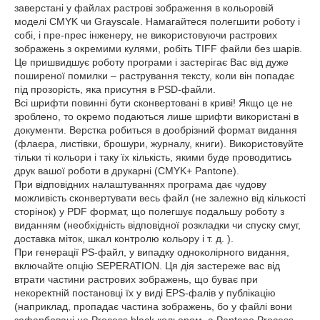
заверстані у файлах растрові зображення в кольоровій
моделі CMYK чи Grayscale. Намагайтеся полегшити роботу і
собі, і пре-прес інженеру, не використовуючи растрових
зображень з окремими кулями, робіть TIFF файли без шарів.
Це пришвидшує роботу програми і застерігає Вас від дуже
поширеної помилки – растрування тексту, коли він попадає
під прозорість, яка присутня в PSD-файли.
Всі шрифти повинні бути сконвертовані в криві! Якщо це не
зроблено, то окремо подаються лише шрифти використані в
документи. Верстка робиться в дообрізний формат видання
(флаєра, листівки, брошури, журналу, книги). Використовуйте
тільки ті кольори і таку їх кількість, якими буде проводитись
друк вашої роботи в друкарні (CMYK+ Pantone).
При відповідних налаштуваннях програма дає чудову
можливість сконвертувати весь файл (не залежно від кількості
сторінок) у PDF формат, що полегшує подальшу роботу з
виданням (необхідність відповідної розкладки чи спуску смуг,
доставка міток, шкал контролю кольору і т. д. ).
При генерації PS-файл, у випадку одноколірного видання,
включайте опцію SEPERATION. Ця дія застереже вас від
втрати частини растрових зображень, що буває при
некоректній постановці їх у виді EPS-фалів у публікацію
(наприклад, пропадає частина зображень, бо у файлі вони