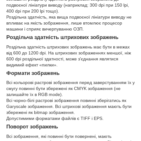
подвоєної лініатури виводу (наприклад: 300 dpi при 150 lpi,
400 dpi при 200 lpi тощо).
Роздільна здатність, яка вища подвоєної лініатури виводу не
впливає на якість зображення, лише втомлює процесор
машини і сприяє вичерпуванню ОЗП.
Роздільча здатність штрихових зображень
Роздільча здатність штрихових зображень має бути в межах
від 600 до 1200 dpi. На штрихових зображеннях меншої, ніж
600 dpi роздільчої здатності, може з'єднання являтися
видимий ефект «пилки».
Формати зображень
Всі кольорові растрові зображення перед заверстуванням їх у
смугу повинні бути збережені як CMYK зображення (не
залишайте їх в RGB mode).
Всі чорно-білі растрові зображення повинні зберігатись як
Garyscale зображення. Всі штрихові зображення мають бути
збережені як bitmap зображення.
Допустимими форматами файлів є TIFF і EPS.
Поворот зображень
Всі зображення, які повинні бути повернені, мають