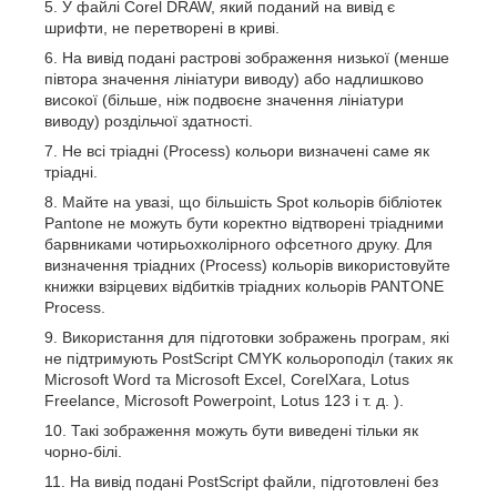
У файлі Corel DRAW, який поданий на вивід є
шрифти, не перетворені в криві.
На вивід подані растрові зображення низької (менше
півтора значення лініатури виводу) або надлишково
високої (більше, ніж подвоєне значення лініатури
виводу) роздільчої здатності.
Не всі тріадні (Process) кольори визначені саме як
тріадні.
Майте на увазі, що більшість Spot кольорів бібліотек
Pantone не можуть бути коректно відтворені тріадними
барвниками чотирьохколірного офсетного друку. Для
визначення тріадних (Process) кольорів використовуйте
книжки взірцевих відбитків тріадних кольорів PANTONE
Process.
Використання для підготовки зображень програм, які
не підтримують PostScript CMYK кольороподіл (таких як
Microsoft Word та Microsoft Excel, CorelXara, Lotus
Freelance, Microsoft Powerpoint, Lotus 123 і т. д. ).
Такі зображення можуть бути виведені тільки як
чорно-білі.
На вивід подані PostScript файли, підготовлені без