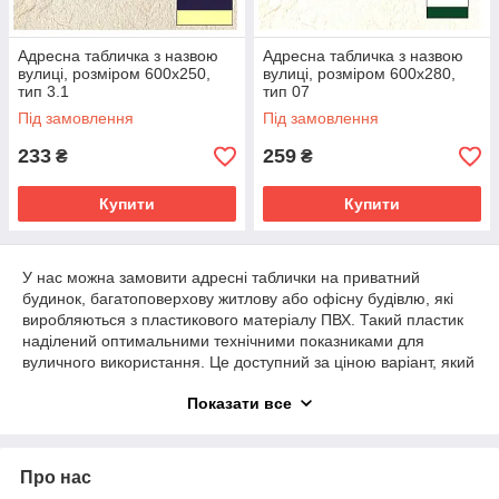
Адресна табличка з назвою
Адресна табличка з назвою
вулиці, розміром 600х250,
вулиці, розміром 600х280,
тип 3.1
тип 07
Під замовлення
Під замовлення
233
259
₴
₴
Купити
Купити
У нас можна замовити адресні таблички на приватний
будинок, багатоповерхову житлову або офісну будівлю, які
виробляються з пластикового матеріалу ПВХ. Такий пластик
наділений оптимальними технічними показниками для
вуличного використання. Це доступний за ціною варіант, який
має привабливий зовнішній вигляд. Кожна табличка додому з
Показати все
назвою вулиці відрізняється наступними характеристиками:
- практичністю,
- довговічністю використання у вуличних умовах;
Про нас
- стійкістю до впливу довкілля;
- сучасним дизайном, який вписується в загальну