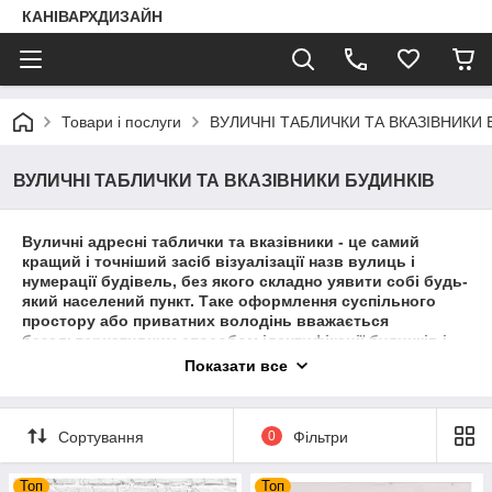
КАНІВАРХДИЗАЙН
Товари і послуги
ВУЛИЧНІ ТАБЛИЧКИ ТА ВКАЗІВНИКИ 
ВУЛИЧНІ ТАБЛИЧКИ ТА ВКАЗІВНИКИ БУДИНКІВ
Вуличні адресні таблички та вказівники - це самий
кращий і точніший засіб візуалізації назв вулиць і
нумерації будівель, без якого складно уявити собі будь-
який населений пункт. Таке оформлення суспільного
простору або приватних володінь вважається
безальтернативним способом ідентифікації будинків і
вулиць і найбільш ефективним елементом навігації як в
Показати все
місті, так і в селі. Адресні таблички на будинок можна
замовити в нашій компанії «Канівархдизайн».
Наша компанія володіє всіма можливостями для
Сортування
0
Фільтри
якісного виконання будь-якої кількості замовлень.
Технічне оснащення власного виробництва дозволяють
Топ
Топ
виготовляти таблички вулиць, будинків на високому