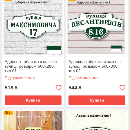
рівні. У своїй роботі ми використовуємо сучасне
високотехнологічне фрезерне устаткування і
застосовуємо кращі, перевірені часом матеріали
(пластик ПВХ, плівка, кріпильні елементи і ін.).
Адресна табличка з назвою
Адресна табличка з назвою
вулиці, розміром 600х280,
вулиці, розміром 600х300,
тип 01
тип 02
Під замовлення
Під замовлення
518
544
₴
₴
Купити
Купити
Топ