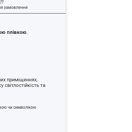
ля замовлення
ою плівкою.
чих приміщеннях,
 світлостійкість та
звою чи символікою