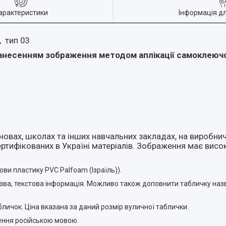
арактеристики
Інформація д
, тип 03
з нанесенням зображення методом аплікації самоклеюч
новах, школах та інших навчальних закладах, на виробни
тифікованих в Україні матеріалів. Зображення має високу
ви пластику PVC Palfoam (Ізраїль)).
назва, текстова інформація. Можливо також доповнити табличку на
личок. Ціна вказана за даний розмір вуличної таблички.
ення російською мовою.