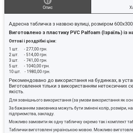
Опис
Х
Адресна табличка з назвою вулиці, розміром 600х300
Виготовлено з пластику PVC Palfoam (Ізраїль) і
Оптові і роздрібні ціни:
1 шт. - 277,00 грн.
2 шт. - 514,00 грн.
3 шт. - 741,00 грн.
5 шт. - 1040,00 грн.
10 шт. - 1980,00 грн.
Рекомендовано до використання на будинках, в уста
Виготовлення тільки з використанням нетоксичних сер
якість.
Для зовнішнього використання (за умови використання як осно
За бажанням замовника можуть бути змінені колір, розміри, 
підприємства, закладу.
Можливо замовити як одну табличку окремо так і комплект таб
Таблички виготовлені українською мовою. Можливо виготовл