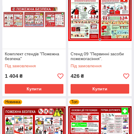
Комплект стендів "Пожежна
Стенд 09 "Первинні засоби
безпека"
пожежогасіння".
Під замовлення
Під замовлення
1 404
426
₴
₴
Купити
Купити
Новинка
Топ