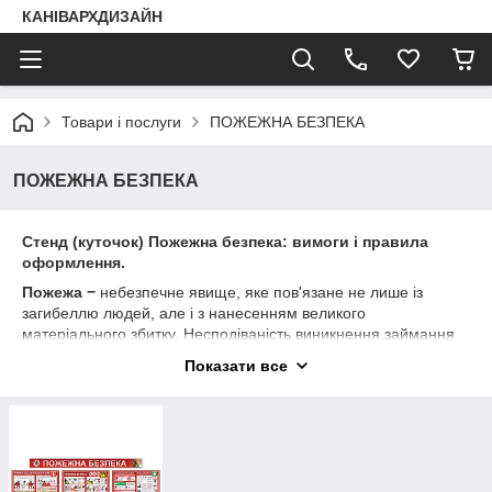
КАНІВАРХДИЗАЙН
Товари і послуги
ПОЖЕЖНА БЕЗПЕКА
ПОЖЕЖНА БЕЗПЕКА
Стенд (куточок) Пожежна безпека: вимоги і правила
оформлення.
Пожежа −
небезпечне явище, яке пов'язане не лише із
загибеллю людей, але і з нанесенням великого
матеріального збитку. Несподіваність виникнення займання
викликає паніку, розгубленість і помилкові дії, що частенько
Показати все
призводить до трагічних наслідків. Виправити цю ситуацію
може тільки формування на підсвідомому рівні людини
готовності до будь-якої надзвичайної ситуації. Для цього
використовуються регулярні інструктажі на підприємствах,
вводяться уроки безпеки в учбових закладах, проводяться
протипожежні рейди. Одним з найефективніших і