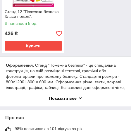
Стенд 12 "Пожежна безпека.
Класи пожеж".
В наявності 5 од.
426
₴
Купити
Оформлення.
Стенд "Пожежна безпека" - це спеціальна
конструкція, на якій розміщені текстові, графічні або
фотоматеріали про пожежну безпеку. Стандартні розміри -
800х1200 і 800 × 600 мм. Оформлення різне: текти, яскраві
ілюстрації, графіки, таблиці. Всі важливі дані оформлені чітко,
добре чітабільно.
Показати все
Вимоги.
При виготовленні стенду враховані вимоги і норми,
які також пов'язані з профілактикою загорань. Матеріал
повинен мати підвищену жаростійкість. Стенди виготовлені зі
Про нас
спеціального пластику і оснащений отворами для кріплення.
У деяких випадках використовується захисне скло. Для
залучення уваги використовуються яскраві кольори. Зазвичай
98% позитивних з 101 відгука за рік