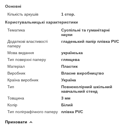
Основні
Кількість аркушів
1 стор.
Користувальницькі характеристики
Тематика
Суспільні та гуманітарні
науки
Додаткові властивості
гладенький папір плівка PVC
паперу
Мова видання
українська
Тип поверхні паперу
глянцева
Матеріал
Пластик
Виробник
Власне виробництво
Країна виробник
Україна
Тип
Повноколірний шкільний
навчальний стенд
Товщина
3 мм
Колір
Білий
Тип поліграфічного паперу
плівка PVC
Приховати