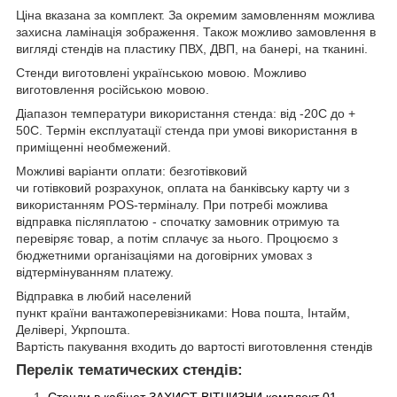
Ціна вказана за комплект. За окремим замовленням можлива
захисна ламінація зображення. Також можливо замовлення в
вигляді стендів на пластику ПВХ, ДВП, на банері, на тканині.
Стенди виготовлені українською мовою. Можливо
виготовлення російською мовою.
Діапазон температури використання стенда: від -20С до +
50С. Термін експлуатації стенда при умові використання в
приміщенні необмежений.
Можливі варіанти оплати: безготівковий
чи готівковий розрахунок, оплата на банківську карту чи з
використанням POS-терміналу. При потребі можлива
відправка післяплатою - спочатку замовник отримую та
перевіряє товар, а потім сплачує за нього. Процюємо з
бюджетними організаціями на договірних умовах з
відтермінуванням платежу.
Відправка в любий населений
пункт країни вантажоперевізниками: Нова пошта, Інтайм,
Делівері, Укрпошта.
Вартість пакування входить до вартості виготовлення стендів
Перелік тематических стендів: