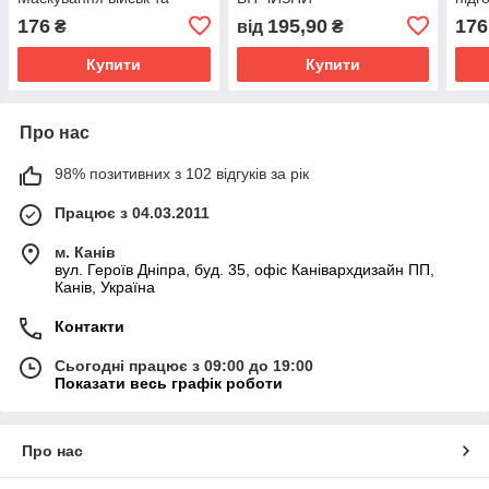
об'єктів ЗСУ" для
укра
176
195,90
176
₴
від
₴
Збройних Сил України
Купити
Купити
Про нас
98% позитивних з 102 відгуків за рік
Працює з 04.03.2011
м. Канів
вул. Героїв Дніпра, буд. 35, офіс Канівархдизайн ПП,
Канів, Україна
Контакти
Сьогодні працює з 09:00 до 19:00
Показати весь графік роботи
Про нас