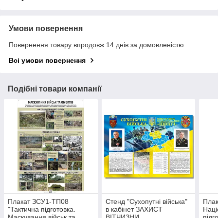
Умови повернення
Повернення товару впродовж 14 днів за домовленістю
Всі умови повернення
Подібні товари компанії
Плакат ЗСУ1-ТП08
Стенд "Cухопутні війська"
Пла
"Тактична підготовка.
в кабінет ЗАХИСТ
Наці
Маскування військ та
ВІТЧИЗНИ
підг