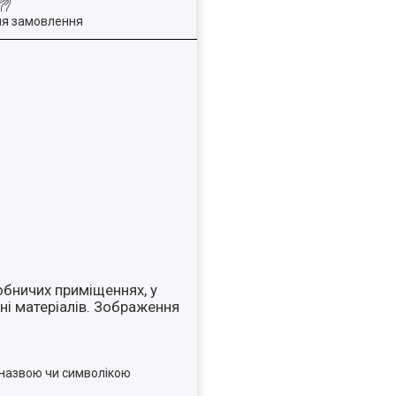
ля замовлення
обничих приміщеннях, у
ні матеріалів. Зображення
 назвою чи символікою