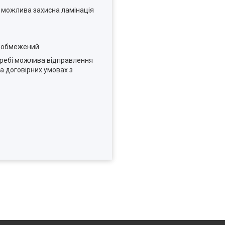
м можлива захисна ламінація
необмежений.
отребі можлива відправлення
а договірних умовах з