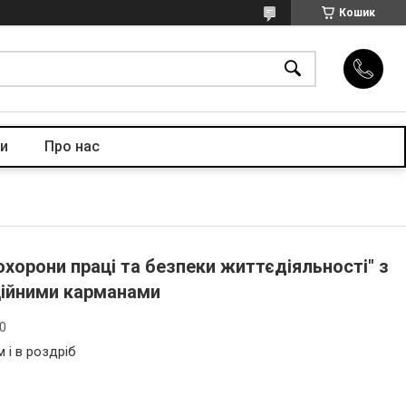
Кошик
и
Про нас
охорони праці та безпеки життєдіяльності" з
ійними карманами
80
 і в роздріб