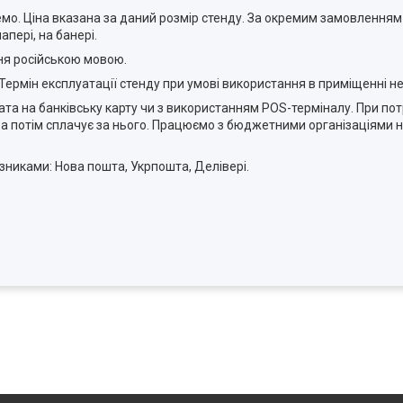
емо. Ціна вказана за даний розмір стенду. За окремим замовлення
папері, на банері.
ня російською мовою.
 Термін експлуатації стенду при умові використання в приміщенні 
плата на банківську карту чи з використанням POS-терміналу. При п
 а потім сплачує за нього. Працюємо з бюджетними організаціями н
никами: Нова пошта, Укрпошта, Делівері.