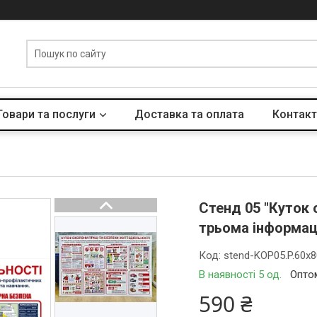
Товари та послуги
Доставка та оплата
Контакт
Стенд 05 "Куток 
трьома інформац
Код:
stend-KOP05.P.60x
В наявності 5 од.
Оптом
590 ₴