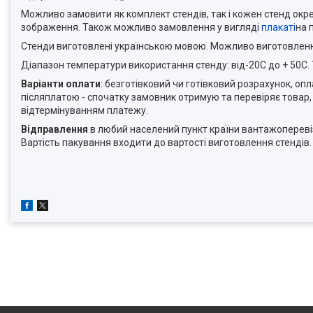
Можливо замовити як комплект стендів, так і кожен стенд окр
зображення. Також можливо замовлення у вигляді
плакаті
на 
Стенди виготовлені українською мовою. Можливо виготовлен
Діапазон температури використання стенду: від-20С до + 50С.
Варіанти оплати
: безготівковий чи готівковий розрахунок, о
післяплатою - спочатку замовник отримую та перевіряє товар,
відтермінуванням платежу.
Відправлення
в любий населений пункт країни вантажоперевіз
Вартість пакування входити до вартості виготовлення стендів.