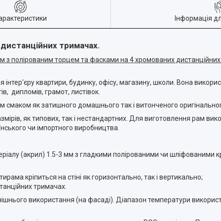
арактеристики
Інформація д
 дистанційних тримачах.
 3мм з полірованим торцем та фасками на 4 хромованих дистанційни
 інтер'єру квартири, будинку, офісу, магазину, школи. Вона викор
ів, дипломів, грамот, листівок.
 смаком як затишного домашнього так і витонченого оригінального
мірів, як типових, так і нестандартних. Для виготовлення рам вик
аїнського чи імпортного виробництва.
еріалу (акрил) 1.5-3 мм з гладкими полірованими чи шліфованими к
ирама кріпиться на стіні як горизонтально, так і вертикально;
станційних тримачах.
нішнього використання (на фасаді). Діапазон температури використа