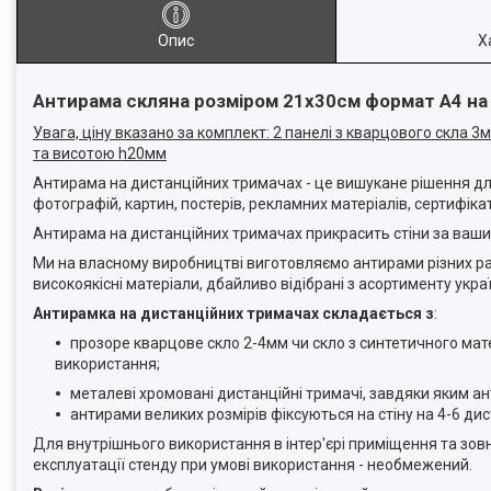
Опис
Х
Антирама скляна розміром 21х30см формат А4 на
Увага, ціну вказано за комплект: 2 панелі з кварцового скла
та висотою h20мм
Антирама на дистанційних тримачах - це вишукане рішення для
фотографій, картин, постерів, рекламних матеріалів, сертифікат
Антирама на дистанційних тримачах прикрасить стіни за вашим
Ми на власному виробництві виготовляємо антирами різних раз
високоякісні матеріали, дбайливо відібрані з асортименту укр
Антирамка на дистанційних тримачах складається з
:
прозоре кварцове скло 2-4мм чи скло з синтетичного мат
використання;
металеві хромовані дистанційні тримачі, завдяки яким ант
антирами великих розмірів фіксуються на стіну на 4-6 ди
Для внутрішнього використання в інтер'єрі приміщення та зов
експлуатації стенду при умові використання - необмежений.