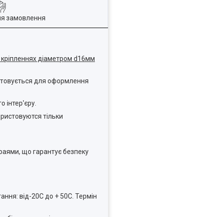
ля замовлення
х кріпленнях діаметром d16мм
истовується для оформлення
 інтер'єру.
ористовуются тільки
раями, що гарантує безпеку
ння: від-20С до + 50С. Термін