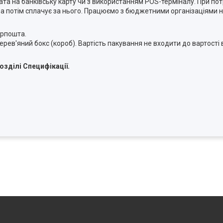
плата на банківську карту чи з використанням POS-терміналу. При п
 а потім сплачує за нього. Працюємо з бюджетними організаціями н
крпошта.
рев'яний бокс (короб). Вартість пакування не входити до вартості
озділі Специфікації.