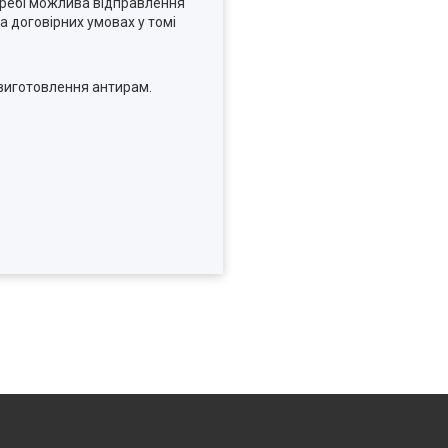
отребі можлива відправлення
а договірних умовах у томі
 виготовлення антирам.