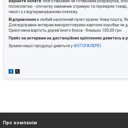
Варіанти оплати
: безготівковий чи готівковий розрахунок, о
післяплатою - спочатку замовник отримую та перевіряє товар,
числі і з з відтермінуванням платежу.
Відправлення
в любий населений пункт країни: Нова пошта, У
Для відправки антирам використовуємо картонні коробки чи де
Орієнтовна вартість дерев'яного бокса - близько 100,00 грн.
Прайс на антирами на дистанційних кріпленнях дивитись в р
Зразки нашої продукції дивіться у
ФОТОГАЛЕРЕЇ
.
Про компанію