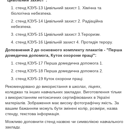
"Цивільний захист":
стенд КЗУ5-13 Цивільний захист 1. Хімічна та
біологічна небезпека.
стенд КЗУ5-14 Цивільний захист 2. Радіаційна
небезпека.
стенд КЗУ5-15 Цивільний захист 3.Тероризм.
стенд КЗУ5-16 Цивільній захист 4. Протидія терору.
Доповнення 2 до основного комплекту
плакатів - "Перша
домедична допомога, Куток охорони праці":
стенд КЗУ5-17 Перша домедична допомога 1.
стенд КЗУ5-18 Перша домедична допомога 2.
стенд КЗУ5-19 Куток охорони праці.
Рекомендовано до використання в школах, ліцеях,
коледжах та інших навчальних закладах. Виготовлення тільки
з використанням нетоксичних сертифікованих в Україні
матеріалів. Зображення має високу фотографічну якість. За
вашим бажанням можуть бути змінені колір, розміри, назва
стенду, текстова інформація.
Можливо доповнити стенд назвою чи символікою навчального
закладу.