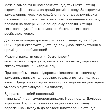
Можна замовити як комплект стендів, так і кожен стенд
окремо. Ціна вказана за даний розмір стенду. За окремим
замовленням можливо оздоблення стендів алюмінієвим
багетним профілем. Також можливо замовлення в вигляді
плакатів на папері, чи на банерному полотні. Стенди
виготовлені українською мовою. Можливо виготовлення
російською мовою.
Діапазон температури використання стенда: від -20С до +
50С. Термін експлуатації стенда при умові використання в
приміщенні необмежений.
Можливі варіанти оплати: безготівковий
чи готівковий розрахунок, оплата на банківську карту чи з
використанням POS-терміналу.
При потребі можлива відправка післяплатою - спочатку
замовник отримую та перевіряє товар, а потім сплачує за
нього. Працюємо з бюджетними організаціями на договірних
умовах з відтермінуванням платежу.
Відправка в любий населений
пункт країни вантажоперевізниками: Нова пошта, Делівері,
Укрпошта. Вартість пакування та доставка на склад
перевізника - входить до вартості виготовлення стендів.