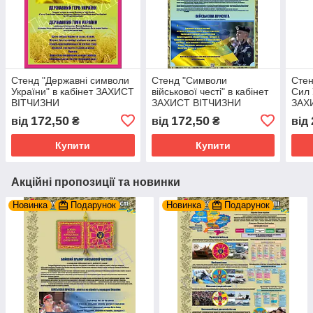
Стенд "Державні символи
Стенд "Символи
Стен
України" в кабінет ЗАХИСТ
військової честі" в кабінет
Сил 
ВІТЧИЗНИ
ЗАХИСТ ВІТЧИЗНИ
ЗАХ
172,50
172,50
від
₴
від
₴
від
Купити
Купити
Акційні пропозиції та новинки
Новинка
Подарунок
Новинка
Подарунок