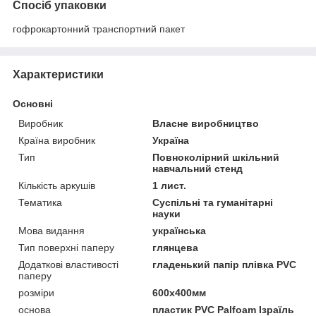
Спосіб упаковки
гофрокартонний транспортний пакет
Характеристики
Основні
Виробник
Власне виробництво
Країна виробник
Україна
Тип
Повноколірний шкільний
навчальний стенд
Кількість аркушів
1 лист.
Тематика
Суспільні та гуманітарні
науки
Мова видання
українська
Тип поверхні паперу
глянцева
Додаткові властивості
гладенький папір плівка PVC
паперу
розміри
600х400мм
основа
пластик PVC Palfoam Ізраїль