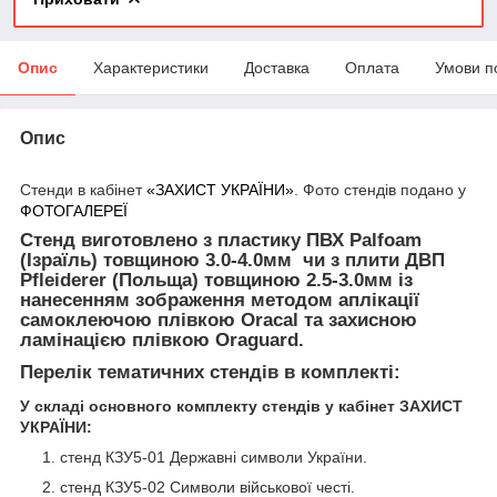
Опис
Характеристики
Доставка
Оплата
Умови п
Опис
Стенди в кабінет
«ЗАХИСТ УКРАЇНИ»
. Фото стендів подано у
ФОТОГАЛЕРЕЇ
Стенд виготовлено з пластику ПВХ Palfoam
(Ізраїль) товщиною 3.0-4.0мм чи з плити ДВП
Pfleiderer (Польща) товщиною 2.5-3.0мм
із
нанесенням зображення методом аплікації
самоклеючою плівкою Oracal та захисною
ламінацією плівкою Oraguard.
Перелік тематичних стендів в комплекті:
У складі основного комплекту стендів
у кабінет ЗАХИСТ
УКРАЇНИ:
стенд КЗУ5-01 Державні символи України.
стенд КЗУ5-02 Символи військової честі.