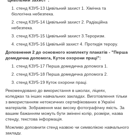
"Цивільний захист":
стенд КЗУ5-13 Цивільний захист 1. Хімічна та
біологічна небезпека.
стенд КЗУ5-14 Цивільний захист 2. Радіаційна
небезпека.
стенд КЗУ5-15 Цивільний захист 3.Тероризм.
стенд КЗУ5-16 Цивільній захист 4. Протидія терору.
Доповнення 2 до основного комплекту
плакатів - "Перша
домедична допомога, Куток охорони праці":
стенд КЗУ5-17 Перша домедична допомога 1.
стенд КЗУ5-18 Перша домедична допомога 2.
стенд КЗУ5-19 Куток охорони праці.
Рекомендовано до використання в школах, ліцеях,
коледжах та інших навчальних закладах. Виготовлення тільки
з використанням нетоксичних сертифікованих в Україні
матеріалів. Зображення має високу фотографічну якість. За
вашим бажанням можуть бути змінені колір, розміри, назва
стенду, текстова інформація.
Можливо доповнити стенд назвою чи символікою навчального
закладу.