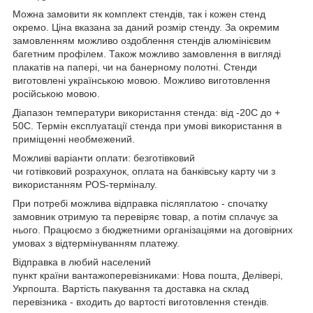
Можна замовити як комплект стендів, так і кожен стенд
окремо. Ціна вказана за даний розмір стенду. За окремим
замовленням можливо оздоблення стендів алюмінієвим
багетним профілем. Також можливо замовлення в вигляді
плакатів на папері, чи на банерному полотні. Стенди
виготовлені українською мовою. Можливо виготовлення
російською мовою.
Діапазон температури використання стенда: від -20С до +
50С. Термін експлуатації стенда при умові використання в
приміщенні необмежений.
Можливі варіанти оплати: безготівковий
чи готівковий розрахунок, оплата на банківську карту чи з
використанням POS-терміналу.
При потребі можлива відправка післяплатою - спочатку
замовник отримую та перевіряє товар, а потім сплачує за
нього. Працюємо з бюджетними організаціями на договірних
умовах з відтермінуванням платежу.
Відправка в любий населений
пункт країни вантажоперевізниками: Нова пошта, Делівері,
Укрпошта. Вартість пакування та доставка на склад
перевізника - входить до вартості виготовлення стендів.