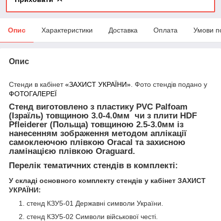
Опис
Характеристики
Доставка
Оплата
Умови п
Опис
Стенди в кабінет
«ЗАХИСТ УКРАЇНИ»
. Фото стендів подано у
ФОТОГАЛЕРЕЇ
Стенд виготовлено з пластику PVC Palfoam
(Ізраїль) товщиною 3.0-4.0мм чи з плити HDF
Pfleiderer (Польща) товщиною 2.5-3.0мм
із
нанесенням зображення методом аплікації
самоклеючою плівкою Oracal та захисною
ламінацією плівкою Oraguard.
Перелік тематичних стендів в комплекті:
У складі основного комплекту стендів
у кабінет ЗАХИСТ
УКРАЇНИ:
стенд КЗУ5-01 Державні символи України.
стенд КЗУ5-02 Символи військової честі.