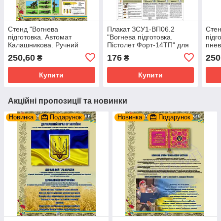
Стенд "Вогнева
Плакат ЗСУ1-ВП06.2
Стен
підготовка. Автомат
"Вогнева підготовка.
підг
Калашникова. Ручний
Пістолет Форт-14ТП" для
пнев
кулемет Калашникова" в
Збройних Сил України
кабі
250,60
176
250
₴
₴
кабінет ЗАХИСТ УКРАЇНИ
Купити
Купити
Акційні пропозиції та новинки
Новинка
Подарунок
Новинка
Подарунок