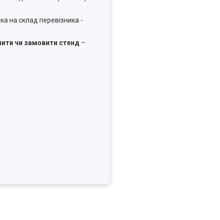
ка на склад перевізника -
пити чи замовити стенд
–