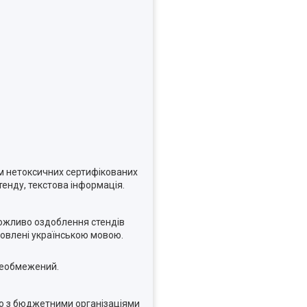
ям нетоксичних сертифікованих
тенду, текстова інформація.
можливо оздоблення стендів
товлені українською мовою.
 необмежений.
мо з бюджетними організаціями