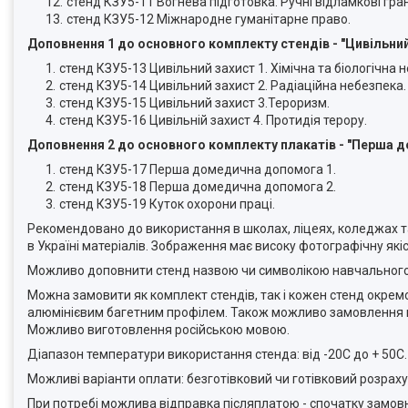
стенд КЗУ5-11 Вогнева підготовка. Ручні відламкові гра
стенд КЗУ5-12 Міжнародне гуманітарне право.
Доповнення 1 до основного комплекту стендів
- "Цивільний
стенд КЗУ5-13 Цивільний захист 1. Хімічна та біологічна 
стенд КЗУ5-14 Цивільний захист 2. Радіаційна небезпека.
стенд КЗУ5-15 Цивільний захист 3.Тероризм.
стенд КЗУ5-16 Цивільній захист 4. Протидія терору.
Доповнення 2 до основного комплекту
плакатів - "Перша 
стенд КЗУ5-17 Перша домедична допомога 1.
стенд КЗУ5-18 Перша домедична допомога 2.
стенд КЗУ5-19 Куток охорони праці.
Рекомендовано до використання в школах, ліцеях, коледжах т
в Україні матеріалів. Зображення має високу фотографічну якіс
Можливо доповнити стенд назвою чи символікою навчального
Можна замовити як комплект стендів, так і кожен стенд окрем
алюмінієвим багетним профілем. Також можливо замовлення в в
Можливо виготовлення російською мовою.
Діапазон температури використання стенда: від -20С до + 50С
Можливі варіанти оплати: безготівковий чи готівковий розраху
При потребі можлива відправка післяплатою - спочатку замов