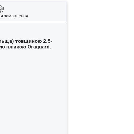
ля замовлення
ольща) товщиною 2.5-
єю плівкою Oraguard.