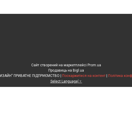
Сайт створений на маркетплейсі
Prom.ua
Продавець на Bigl.ua
"КАНІВАРХДИЗАЙН" ПРИВАТНЕ ПІДПРИЄМСТВО |
Поскаржитися на контент
|
Політика конф
Select Language
▼