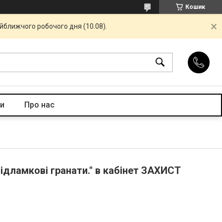
Кошик
айближчого робочого дня (10.08).
и
Про нас
відламкові гранати." в кабінет ЗАХИСТ