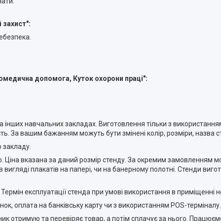
нати.
 захист":
небезпека.
домедична допомога, Куток охорони праці":
а інших навчальних закладах. Виготовлення тільки з використанн
ть. За вашим бажанням можуть бути змінені колір, розміри, назва с
 закладу.
о. Ціна вказана за даний розмір стенду. За окремим замовленням 
игляді плакатів на папері, чи на банерному полотні. Стенди виго
. Термін експлуатації стенда при умові використання в приміщенні
нок, оплата на банківську карту чи з використанням POS-терміналу.
ник отримую та перевіряє товар, а потім сплачує за нього. Працює