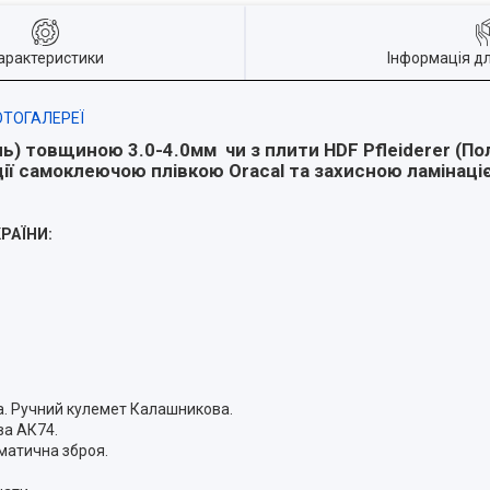
арактеристики
Інформація д
ТОГАЛЕРЕЇ
ль) товщиною 3.0-4.0мм чи з плити HDF Pfleiderer (П
ії самоклеючою плівкою Oracal та захисною ламінаці
КРАЇНИ:
а. Ручний кулемет Калашникова.
ва АК74.
матична зброя.