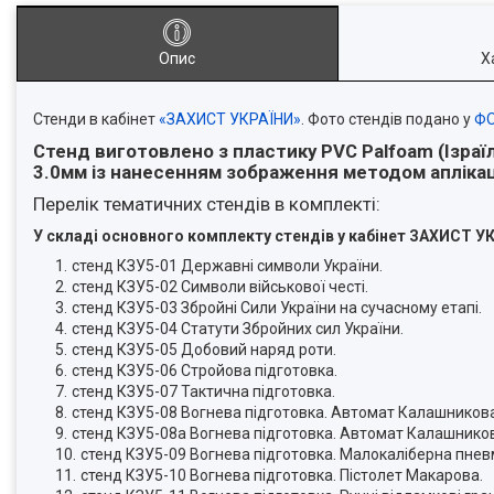
Опис
Х
Стенди в кабінет
«ЗАХИСТ УКРАЇНИ»
. Фото стендів подано у
ФО
Стенд виготовлено з пластику PVC Palfoam (Ізраї
3.0мм
із нанесенням зображення методом аплікац
Перелік тематичних стендів в комплекті:
У складі основного комплекту стендів
у кабінет ЗАХИСТ У
стенд КЗУ5-01 Державні символи України.
стенд КЗУ5-02 Символи військової честі.
стенд КЗУ5-03 Збройні Сили України на сучасному етапі.
стенд КЗУ5-04 Статути Збройних сил України.
стенд КЗУ5-05 Добовий наряд роти.
стенд КЗУ5-06 Стройова підготовка.
стенд КЗУ5-07 Тактична підготовка.
стенд КЗУ5-08 Вогнева підготовка. Автомат Калашников
стенд КЗУ5-08а Вогнева підготовка. Автомат Калашнико
стенд КЗУ5-09 Вогнева підготовка. Малокаліберна пнев
стенд КЗУ5-10 Вогнева підготовка. Пістолет Макарова.