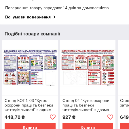
Повернення товару впродовж 14 днів за домовленістю
Всі умови повернення
Подібні товари компанії
Стенд КОП1-03 "Куток
Стенд 04 "Куток охорони
Стен
охорони праці та безпеки
праці та безпеки
зати
життєдіяльності" з одним
життєдіяльності" з двома
інформаційним карманом
інформаційними
448,70
927
649
₴
₴
формат А4
карманами
Купити
Купити