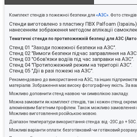
Комплект стендів з пожежної безпеки для
«АЗС»
. Фото стенді
Стенди виготовлено з пластику ПВХ Palfoam (Ізраїль
нанесенням зображення методом аплікації самоклею
Тематичні стенди по протипожежній безпеці для АЗС (Авто
Стенд 01 "Заходи пожежної безпеки на АЗС".
Стенд 02 "Вимоги безпеки підчас заправляння на АЗС"
Стенд 03 "Обов'язки водіїв під час заправки на АЗС".
Стенд 04 "Протипожежний режим на території АЗС".
Стенд 05 "Дії в разі пожежі на АЗС".
Рекомендовано до використання на АЗС, та інших підприємства
матеріалів. Зображення має високу фотографічну якість. За ва
Можливо доповнити стенд назвою чи символікою закладу.
Можна замовити як комплект стендів, так і кожен стенд окрем
алюмінієвим багетним профілем. Також можливо замовлення в в
Можливо виготовлення російською мовою.
Діапазон температури використання стенда: від -20С до + 50С
Можливі варіанти оплати: безготівковий чи готівковий розраху