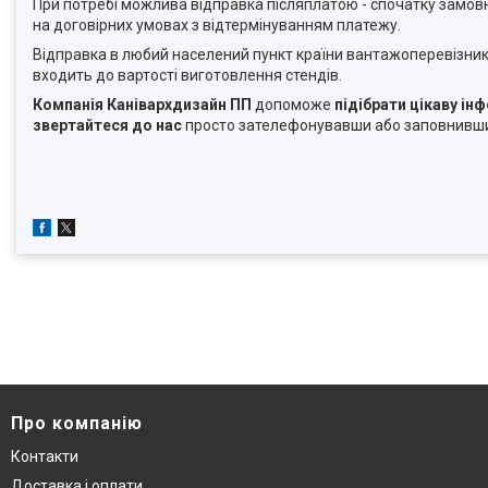
При потребі можлива відправка післяплатою - спочатку замов
на договірних умовах з відтермінуванням платежу.
Відправка в любий населений пункт країни вантажоперевізника
входить до вартості виготовлення стендів.
Компанія Канівархдизайн ПП
допоможе
підібрати цікаву ін
звертайтеся до нас
просто зателефонувавши або заповнивши 
Про компанію
Контакти
Доставка і оплати