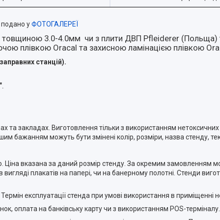
в подано у
ФОТОГАЛЕРЕЇ
) товщиною 3.0-4.0мм чи з плити ДВП Pfleiderer (Польща)
чою плівкою Oracal та захисною ламінацією плівкою Ora
заправних станцій).
.
х та закладах. Виготовлення тільки з використанням нетоксичних 
шим бажанням можуть бути змінені колір, розміри, назва стенду, те
о. Ціна вказана за даний розмір стенду. За окремим замовленням 
игляді плакатів на папері, чи на банерному полотні. Стенди виго
. Термін експлуатації стенда при умові використання в приміщенні
нок, оплата на банківську карту чи з використанням POS-терміналу.