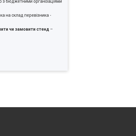
мо з бюджетними організаціями
ка на склад перевізника -
пити чи замовити стенд
–