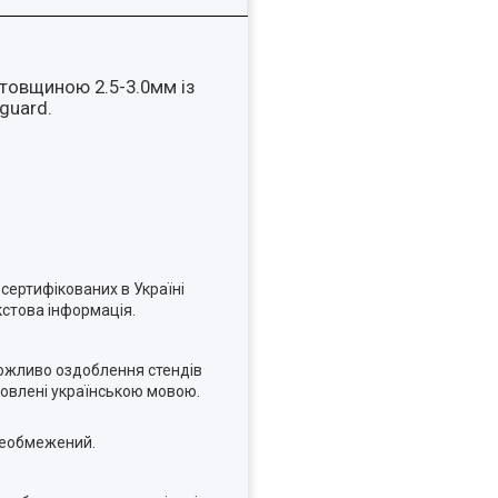
 товщиною 2.5-3.0мм із
guard.
сертифікованих в Україні
кстова інформація.
можливо оздоблення стендів
товлені українською мовою.
 необмежений.