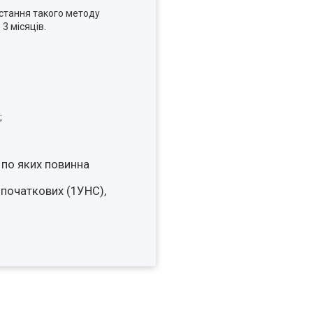
истання такого методу
3 місяців.
;
, по яких повинна
 початкових (1УНС),