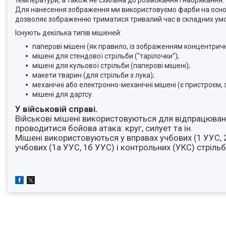
температури, а також не схильна до розмокання і набрякання.
Для нанесення зображення ми використовуємо фарби на основі
дозволяє зображенню триматися тривалий час в складних умовах
Існують декілька типів мішеней:
паперові мішені (як правило, із зображенням концентрич
мішені для стендової стрільби ("тарілочки");
мішені для кульової стрільби (паперові мішені);
макети тварин (для стрільби з лука);
механічні або електронно-механічні мішені (є пристроєм,
мішені для дартсу.
У військовій справі.
Військові мішені використовуються для відпрацювання 
проводитися бойова атака: круг, силует та ін.
Мішені використовуються у вправах учбових (1 УУС, 2 
учбових (1а УУС, 1б УУС) і контрольних (УКС) стрільб