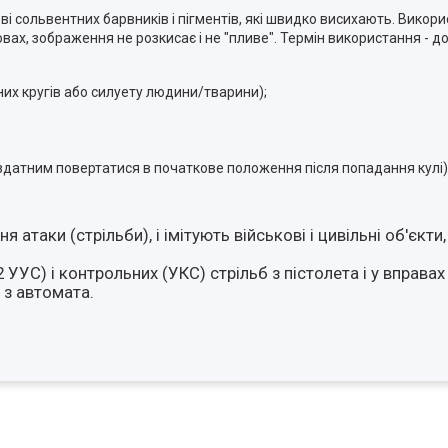
 сольвентних барвників і пігментів, які швидко висихають. Викор
, зображення не розкисає і не "пливе". Термін використання - до 
них кругів або силуету людини/тварини);
 здатним повертатися в початкове положення після попадання кулі)
атаки (стрільби), і імітують військові і цивільні об'єкти
УУС) і контрольних (УКС) стрільб з пістолета і у вправах
 з автомата.