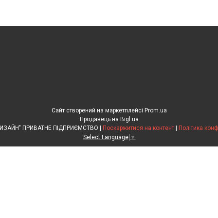
Сайт створений на маркетплейсі
Prom.ua
Продавець на Bigl.ua
"КАНІВАРХДИЗАЙН" ПРИВАТНЕ ПІДПРИЄМСТВО |
Поскаржитися на контент
|
Політика конф
Select Language
▼