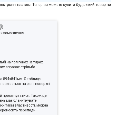
лектронні платежі. Тепер ви можете купити будь-який товар не
ля замовлення
бі на полігонах і в тирах.
ких вправах стрільба
на 594х841мм. Є таблиця
новлюється на рівні поверхні
 їй просвічуватися. Також це
шень має блакитнувате
ки такій властивості, можна
 переносить перепади