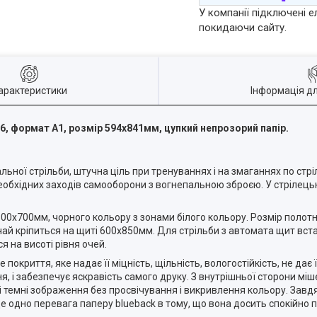
У компанії підключені е
покидаючи сайту.
арактеристики
Інформація д
06
, формат А1, розмір 594х841мм
, цупкий непрозорий папір.
ної стрільби, штучна ціль при тренуваннях і на змаганнях по стріль
еобхідних заходів самооборони з вогнепальною зброєю. У стрілець
00х700мм, чорного кольору з зонами білого кольору. Розмір полот
чай кріпиться на щиті 600х850мм. Для стрільби з автомата щит вста
я на висоті рівня очей.
покриття, яке надає її міцність, щільність, вологостійкість, не дає
 і забезпечує яскравість самого друку. З внутрішньої сторони мі
і темні зображення без просвічування і викривлення кольору. Завдя
 Ще одно перевага паперу blueback в тому, що вона досить спокійно