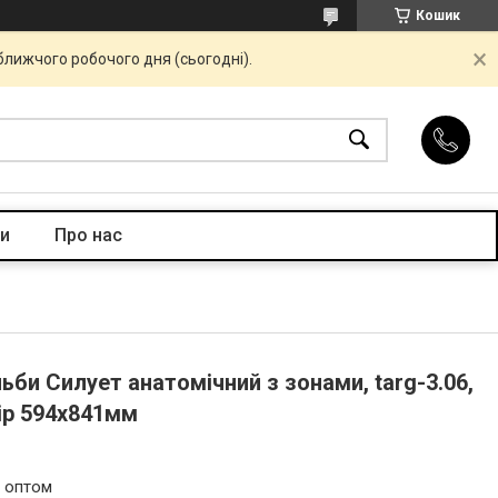
Кошик
ближчого робочого дня (сьогодні).
и
Про нас
ьби Силует анатомічний з зонами, targ-3.06,
ір 594х841мм
и оптом