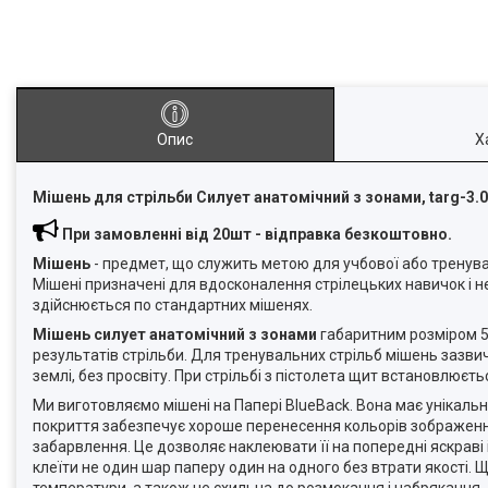
Опис
Х
Мішень
для стрільби С
илует
анатомічний
з
зонами
, targ-3.
При замовленні від 20шт - відправка безкоштовно.
Мішень
- предмет, що служить метою для учбової або тренуваль
Мішені призначені для вдосконалення стрілецьких навичок і н
здійснюється по стандартних мішенях.
Мішень силует анатомічний з зонами
габаритним розміром 5
результатів стрільби. Для тренувальних стрільб мішень зазви
землі, без просвіту. При стрільбі з пістолета щит встановлюєтьс
Ми виготовляємо мішені на Папері BlueBack. Вона має унікальне 
покриття забезпечує хороше перенесення кольорів зображення,
забарвлення. Це дозволяє наклеювати її на попередні яскраві 
клеїти не один шар паперу один на одного без втрати якості.