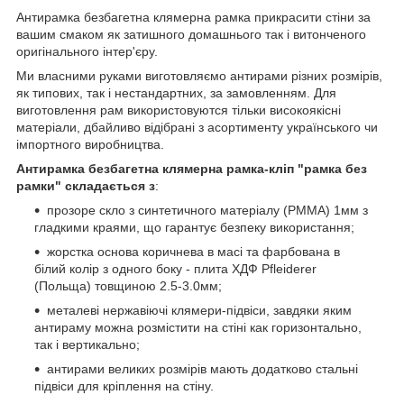
Антирамка безбагетна клямерна рамка прикрасити стіни за
вашим смаком як затишного домашнього так і витонченого
оригінального інтер'єру.
Ми власними руками виготовляємо антирами різних розмірів,
як типових, так і нестандартних, за замовленням. Для
виготовлення рам використовуются тільки високоякісні
матеріали, дбайливо відібрані з асортименту українського чи
імпортного виробництва.
Антирамка безбагетна клямерна рамка-кліп "рамка без
рамки" складається з
:
прозоре скло з синтетичного матеріалу (PMMA) 1мм з
гладкими краями, що гарантує безпеку використання;
жорстка основа коричнева в масі та фарбована в
білий колір з одного боку - плита ХДФ Pfleiderer
(Польща) товщиною 2.5-3.0мм;
металеві нержавіючі клямери-підвіси, завдяки яким
антираму можна розмістити на стіні как горизонтально,
так і вертикально;
антирами великих розмірів мають додатково стальні
підвіси для кріплення на стіну.