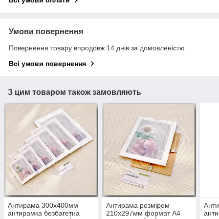
Всі умови оплати
Умови повернення
Повернення товару впродовж 14 днів за домовленістю
Всі умови повернення
З цим товаром також замовляють
Антирама 300х400мм
Антирама розміром
Ант
антирамка безбагетна
210х297мм формат А4
анти