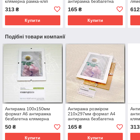
клямерна рамка-кліп
антирамка безбагетна
ляме
"рамка без рамки"
клямерная рамка-кліп або
"рам
313
165
612
₴
₴
"рамка без рамки"
Купити
Купити
Подібні товари компанії
Антирама 100х150мм
Антирама розміром
Ант
формат А6 антирамка
210х297мм формат А4
анти
безбагетна клямерна
антирамка безбагетна
клям
рамка-кліп "рамка без
клямерная рамка-кліп або
"рам
50
165
313
₴
₴
рамки"
"рамка без рамки"
Купити
Купити