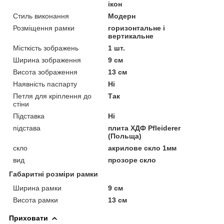
ікон
Стиль виконання
Модерн
Розміщення рамки
горизонтальне і
вертикальне
Місткість зображень
1 шт.
Ширина зображення
9 см
Висота зображення
13 см
Наявність паспарту
Ні
Петля для кріплення до
Так
стіни
Підставка
Ні
підстава
плита ХДФ Pfleiderer
(Польща)
скло
акрилове скло 1мм
вид
прозоре скло
Габаритні розміри рамки
Ширина рамки
9 см
Висота рамки
13 см
Приховати