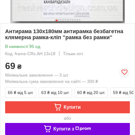
Антирама 130х180мм антирамка безбагетна
клямерна рамка-кліп "рамка без рамки"
В наявності 95 од.
Код: frame-CRs.AH.13x18
Тільки опт
69
₴
Мінімальне замовлення — 3 шт.
Мінімальна сума замовлення на сайті — 300 ₴
66 ₴
від 5 шт.
63 ₴
від 10 шт.
60 ₴
від 20 шт.
59 ₴
від 50
Купити
або
Купити з