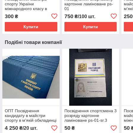
спорту України
картонне ламіноване ps-
майс
міжнародного класу в
01
м'як
м'якій обкладинці з
тисн
300
750
250
₴
₴/100 шт.
тисненням ps-02-msw
Купити
Купити
Подібні товари компанії
ОПТ Посвідчення
Посвідчення спортсмена 3
Посв
кандидату в майстри
розряду картонне
майс
спорту в м'якій обкладинці
ламіноване ps-01-sr.3
міжн
з тисненням ps-02-kms
карт
4 250
50
50
₴/20 шт.
₴
01-