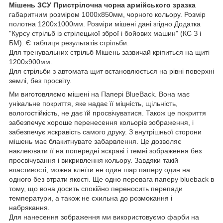
Мішень ЗСУ Пристрілочна
чорна армійського зразка
габаритним розміром 1000х850мм, чорного кольору. Розмір
полотна 1200х1000мм. Розміри мішені дані згідно Додатка
"Курсу стрільб із стрілецької зброї і бойових машин" (КС З і
БМ). Є таблиця результатів стрільби.
Для тренувальних стрільб Мішень зазвичай кріпиться на щиті
1200х900мм.
Для стрільби з автомата щит встановлюється на рівні поверхні
землі, без просвіту.
Ми виготовляємо мішені на Папері BlueBack. Вона має
унікальне покриття, яке надає її міцність, щільність,
вологостійкість, не дає їй просвічуватися. Також це покриття
забезпечує хороше перенесення кольорів зображення, і
забезпечує яскравість самого друку. З внутрішньої сторони
мішень має блакитнувате забарвлення. Це дозволяє
наклеювати її на попередні яскраві і темні зображення без
просвічування і викривлення кольору. Завдяки такій
властивості, можна клеїти не один шар паперу один на
одного без втрати якості. Ще одно перевага паперу blueback в
тому, що вона досить спокійно переносить перепади
температури, а також не схильна до розмокання і
набрякання.
Для нанесення зображення ми використовуємо фарби на