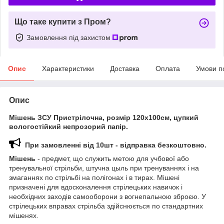
Що таке купити з Пром?
Замовлення під захистом
Опис
Характеристики
Доставка
Оплата
Умови п
Опис
Мішень ЗСУ Пристрілочна, розмір
120х100
см, цупкий
вологостійкий непрозорий папір.
При замовленні від 10шт - відправка безкоштовно.
Мішень
- предмет, що служить метою для учбової або
тренувальної стрільби, штучна цыль при тренуваннях і на
змаганнях по стрільбі на полігонах і в тирах. Мішені
призначені для вдосконалення стрілецьких навичок і
необхідних заходів самооборони з вогнепальною зброєю. У
стрілецьких вправах стрільба здійснюється по стандартних
мішенях.