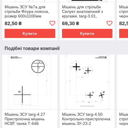
Мішень ЗСУ №7а для
Мішень для стрільби
Міш
стрільби Фігура поясна,
Силует анатомічний з
стрі
розмір 600х1100мм
кругами, targ-3.01,
черн
формат А1, розмір
82,50
69,30
82,
₴
₴
594х841мм
Купити
Купити
Подібні товари компанії
Мішень ЗСУ targ-4.27
Мішень ЗСУ targ-4.50
Міш
Пристрілочна мішень
Контрольно-пристрілочна
стрі
НСВТ танка Т-64Б
мішень ЗУ-23-2
чорн