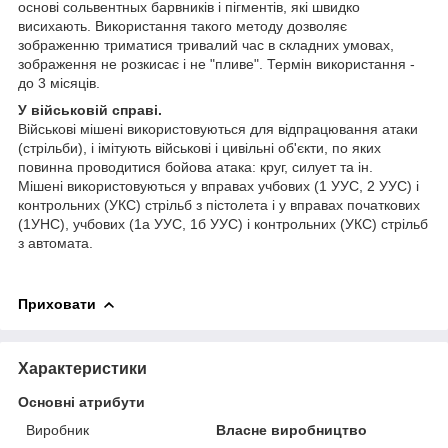
основі сольвентных барвників і пігментів, які швидко
висихають. Використання такого методу дозволяє
зображенню триматися тривалий час в складних умовах,
зображення не розкисає і не "пливе". Термін використання -
до 3 місяців.
У військовій справі.
Військові мішені використовуються для відпрацювання атаки
(стрільби), і імітують військові і цивільні об'єкти, по яких
повинна проводитися бойова атака: круг, силует та ін.
Мішені використовуються у вправах учбових (1 УУС, 2 УУС) і
контрольних (УКС) стрільб з пістолета і у вправах початкових
(1УНС), учбових (1а УУС, 1б УУС) і контрольних (УКС) стрільб
з автомата.
Приховати
Характеристики
Основні атрибути
Виробник
Власне виробництво