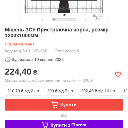
Мішень ЗСУ Пристрілочна чорна, розмір
1200х1000мм
Під замовлення
Код: targ-5.01.120x100
Опт і роздріб
Відправка з
10 серпня 2026
224,40
₴
Мінімальна сума замовлення на сайті — 300 ₴
216,70 ₴
від 2 шт.
209 ₴
від 5 шт.
202,40 ₴
від 10 шт.
19
Купити
або
Купити з