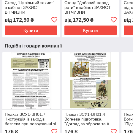
Стенд "Цивільний захист"
Стенд "Добовий наряд
Стен
в кабінет ЗАХИСТ
роти" в кабінет ЗАХИСТ
підг
ВІТЧИЗНИ
ВІТЧИЗНИ
ЗАХ
172,50
172,50
від
₴
від
₴
від
Купити
Купити
Подібні товари компанії
Плакат ЗСУ1-ВП01.7
Плакат ЗСУ1-ВП01.4
Плак
"Інструкція із заходів
Вогнева підготовка.
Вогн
безпеки при поводженні зі
"Догляд за зброєю та її
"Під
зброєю" для Збройних
зберігання" для Збройних
стрі
176
176
176
₴
₴