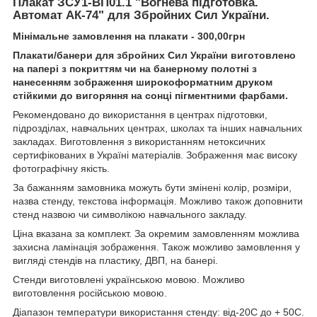
Плакат ЗСУ1-ВП01.1 "Вогнева підготовка.
Автомат АК-74" для Збройних Сил України.
Мінімальне замовлення на плакати - 300,00грн
Плакати/банери
для збройних Сил України виготовлено
на папері з покриттям чи на банерному полотні з
нанесенням зображення широкоформатним друком
стійкими до вигоряння на сонці пігментними фарбами.
Рекомендовано до використання в центрах підготовки,
підрозділах, навчальних центрах, школах та інших навчальних
закладах. Виготовлення з використанням нетоксичних
сертифікованих в Україні матеріалів. Зображення має високу
фотографічну якість.
За бажанням замовника можуть бути змінені колір, розміри,
назва стенду, текстова інформація. Можливо також доповнити
стенд назвою чи символікою навчального закладу.
Ціна вказана за комплект. За окремим замовленням можлива
захисна ламінація зображення. Також можливо замовлення у
вигляді стендів на пластику, ДВП, на банері.
Стенди виготовлені українською мовою. Можливо
виготовлення російською мовою.
Діапазон температури використання стенду: від-20С до + 50С.