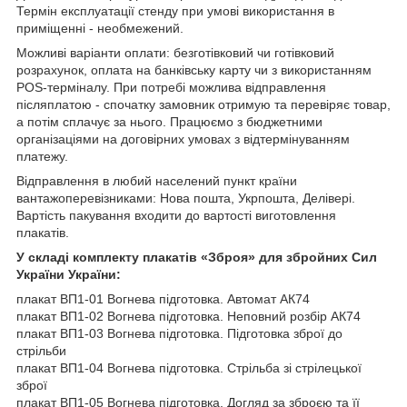
Термін експлуатації стенду при умові використання в
приміщенні - необмежений.
Можливі варіанти оплати: безготівковий чи готівковий
розрахунок, оплата на банківську карту чи з використанням
POS-терміналу. При потребі можлива відправлення
післяплатою - спочатку замовник отримую та перевіряє товар,
а потім сплачує за нього. Працюємо з бюджетними
організаціями на договірних умовах з відтермінуванням
платежу.
Відправлення в любий населений пункт країни
вантажоперевізниками: Нова пошта, Укрпошта, Делівері.
Вартість пакування входити до вартості виготовлення
плакатів.
У складі комплекту плакатів «Зброя»
для збройних Сил
України
України:
плакат ВП1-01 Вогнева підготовка. Автомат АК74
плакат ВП1-02 Вогнева підготовка. Неповний розбір АК74
плакат ВП1-03 Вогнева підготовка. Підготовка зброї до
стрільби
плакат ВП1-04 Вогнева підготовка. Стрільба зі стрілецької
зброї
плакат ВП1-05 Вогнева підготовка. Догляд за зброєю та її