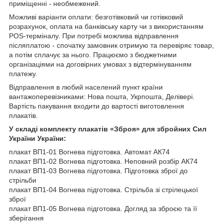
приміщенні - необмежений.
Можливі варіанти оплати: безготівковий чи готівковий
розрахунок, оплата на банківську карту чи з використанням
POS-терміналу. При потребі можлива відправлення
післяплатою - спочатку замовник отримую та перевіряє товар,
а потім сплачує за нього. Працюємо з бюджетними
організаціями на договірних умовах з відтермінуванням
платежу.
Відправлення в любий населений пункт країни
вантажоперевізниками: Нова пошта, Укрпошта, Делівері.
Вартість пакування входити до вартості виготовлення
плакатів.
У складі комплекту плакатів «Зброя»
для збройних Сил
України
України:
плакат ВП1-01 Вогнева підготовка. Автомат АК74
плакат ВП1-02 Вогнева підготовка. Неповний розбір АК74
плакат ВП1-03 Вогнева підготовка. Підготовка зброї до
стрільби
плакат ВП1-04 Вогнева підготовка. Стрільба зі стрілецької
зброї
плакат ВП1-05 Вогнева підготовка. Догляд за зброєю та її
зберігання