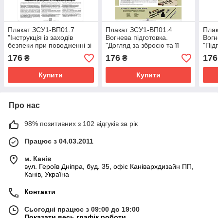
Плакат ЗСУ1-ВП01.7
Плакат ЗСУ1-ВП01.4
Плак
"Інструкція із заходів
Вогнева підготовка.
Вогн
безпеки при поводженні зі
"Догляд за зброєю та її
"Під
зброєю" для Збройних
зберігання" для Збройних
стрі
176
176
176
₴
₴
Сил України
Сил України
Сил 
Купити
Купити
Про нас
98% позитивних з 102 відгуків за рік
Працює з 04.03.2011
м. Канів
вул. Героїв Дніпра, буд. 35, офіс Канівархдизайн ПП,
Канів, Україна
Контакти
Сьогодні працює з 09:00 до 19:00
Показати весь графік роботи