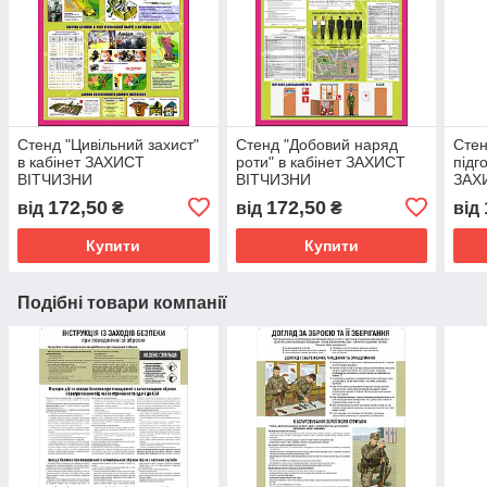
Стенд "Цивільний захист"
Стенд "Добовий наряд
Стен
в кабінет ЗАХИСТ
роти" в кабінет ЗАХИСТ
підг
ВІТЧИЗНИ
ВІТЧИЗНИ
ЗАХ
172,50
172,50
від
₴
від
₴
від
Купити
Купити
Подібні товари компанії