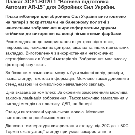
Плакат ЗСУ1-ВП20.1 "Вогнева підготовка.
Автомат AR-15" для Збройних Сил України.
Плакати/банери
для збройних Сил України виготовлено
на папері з покриттям чи на банерному полотні з
нанесенням зображення широкоформатним друком
стійкими до вигоряння на сонці пігментними фарбами.
Рекомендовано до використання в центрах підготовки,
підрозділах, навчальних центрах, школах та інших навчальних
закладах. Виготовлення з використанням нетоксичних
сертифікованих в Україні матеріалів. Зображення має високу
фотографічну якість.
За бажанням замовника можуть бути змінені колір, розміри,
назва стенду, текстова інформація. Можливо також доповнити
стенд назвою чи символікою навчального закладу.
Ціна вказана за комплект. За окремим замовленням можлива
захисна ламінація зображення. Також можливо замовлення у
вигляді стендів на пластику, ДВП, на банері.
Стенди виготовлені українською мовою. Можливо
виготовлення російською мовою.
Діапазон температури використання стенду: від-20С до + 50С.
Термін експлуатації стенду при умові використання в