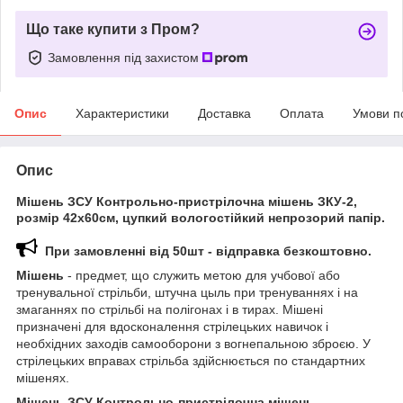
Що таке купити з Пром?
Замовлення під захистом
Опис
Характеристики
Доставка
Оплата
Умови п
Опис
Мішень ЗСУ Контрольно-пристрілочна мішень ЗКУ-2,
розмір
42
х60см
, цупкий вологостійкий непрозорий папір.
При замовленні від 50шт - відправка безкоштовно.
Мішень
- предмет, що служить метою для учбової або
тренувальної стрільби, штучна цыль при тренуваннях і на
змаганнях по стрільбі на полігонах і в тирах. Мішені
призначені для вдосконалення стрілецьких навичок і
необхідних заходів самооборони з вогнепальною зброєю. У
стрілецьких вправах стрільба здійснюється по стандартних
мішенях.
Мішень ЗСУ
Контрольно-пристрілочна мішень