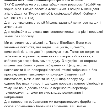
ЗКУ-2
армійського зразка
габаритним розміром 420х594мм,
чорно-біла. Розмір полотна 420х594мм. Розміри мішені дані
згідно Додатка "Курсу стрільб із стрілецької зброї і бойових
машин" (КС З і БМ).
Для тренувальних стрільб Мішень зазвичай кріпиться на щиті
420х594мм.
Для стрільби з автомата щит встановлюється на рівні поверхні
землі, без просвіту.
Ми виготовляємо мішені на Папері BlueBack. Вона має
унікальне покриття, яке надає її міцність, щільність,
вологостійкість, не дає їй просвічуватися. Також це покриття
забезпечує хороше перенесення кольорів зображення, і
забезпечує яскравість самого друку. З внутрішньої сторони
мішень має блакитнувате забарвлення. Це дозволяє
наклеювати її на попередні яскраві і темні зображення без
просвічування і викривлення кольору. Завдяки такій
властивості, можна клеїти не один шар паперу один на
одного без втрати якості. Ще одно перевага паперу blueback в
тому, що вона досить спокійно переносить перепади
температури, а також не схильна до розмокання і
набрякання.
Для нанесення зображення ми використовуємо фарби на
основі сольвентных барвників і пігментів, які швидко