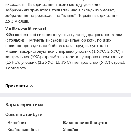
висихають. Використання такого методу дозволяє
зображенню триматися тривалий час в складних умовах,
зображення не розкисає і не "пливе". Термін використання -
до 3 місяців.
У військовій справі
Військові мішені використовуються для відпрацювання атаки
(стрільби), і імітують військові і цивільні об'єкти, по яких
повинна проводитися бойова атака: круг, силует та ін.
Мішені використовуються у вправах учбових (1 УУС, 2 УУС) і
контрольних (УКС) стрільб з пістолета і у вправах початкових
(1УНС), учбових (1а УУС, 1б УУС) і контрольних (УКС) стрільб
з автомата.
Приховати
Характеристики
Основні атрибути
Виробник
Власне виробництво
Країна виробник
Україна