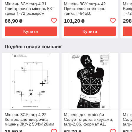
Мішень ЗСУ targ-4.31
Мішень ЗСУ targ-4.42
Міше
Пристрілочна мішень ККТ
Пристрілочна мішень
Виві
танка Т-72 розміром
танка Т-64БВ.
Т-72
600х1000мм
Приведення 2Х35 та ПКТ
виві
86,90
101,20
298
₴
₴
до нормального бою,
130
розміром 700х1000мм
Купити
Купити
Подібні товари компанії
Мішень ЗСУ targ-4.22
Мішень для стрільби
Міше
Контрольно-вивірочна
Силует стрілка з кругами,
Силу
мішень ЗКУ-2 594x420мм
targ-2.06, формат А1,
targ
розмір 594х841мм
розм
38,50
62,70
62,
₴
₴