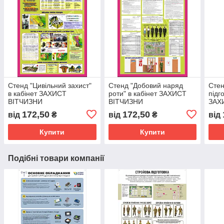
Стенд "Цивільний захист"
Стенд "Добовий наряд
Стен
в кабінет ЗАХИСТ
роти" в кабінет ЗАХИСТ
підг
ВІТЧИЗНИ
ВІТЧИЗНИ
ЗАХ
172,50
172,50
від
₴
від
₴
від
Купити
Купити
Подібні товари компанії