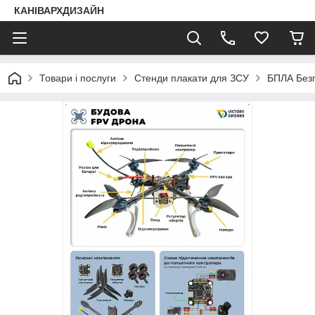
КАНІВАРХДИЗАЙН
Товари і послуги
Стенди плакати для ЗСУ
БПЛА Безп