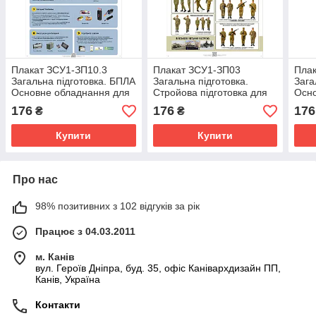
Плакат ЗСУ1-ЗП10.3
Плакат ЗСУ1-ЗП03
Плак
Загальна підготовка. БПЛА
Загальна підготовка.
Зага
Основне обладнання для
Стройова підготовка для
Осно
роботи з FPV-дроном.
ЗСУ
робо
176
176
176
₴
₴
Купити
Купити
Про нас
98% позитивних з 102 відгуків за рік
Працює з 04.03.2011
м. Канів
вул. Героїв Дніпра, буд. 35, офіс Канівархдизайн ПП,
Канів, Україна
Контакти