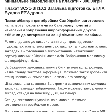
Мінімальне замовлення на плакати - 300,00грн
Плакат ЗСУ1-ЗП10.1 Загальна підготовка. БПЛА
Будова FPV-дрона.
Плакати/банери
для збройних Сил України виготовлено
на папері з покриттям чи на банерному полотні з
нанесенням зображення широкоформатним друком
стійкими до вигоряння на сонці пігментними фарбами.
Рекомендовано до використання в центрах підготовки,
підрозділах, навчальних центрах, школах та інших навчальних
закладах. Виготовлення з використанням нетоксичних
сертифікованих в Україні матеріалів. Зображення має високу
фотографічну якість.
За бажанням замовника можуть бути змінені колір, розміри,
назва стенду, текстова інформація. Можливо також доповнити
стенд назвою чи символікою навчального закладу.
Ціна вказана за комплект. За окремим замовленням можлива
захисна ламінація зображення. Також можливо замовлення у
вигляді стендів на пластику, ДВП, на банері.
Стенди виготовлені українською мовою. Можливо
виготовлення російською мовою.
Діапазон температури використання стенду: від-20С до + 50С.