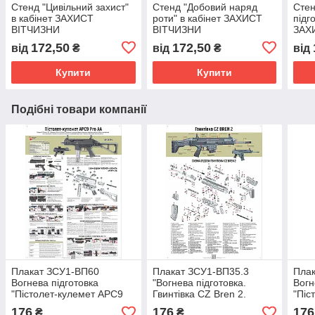
Стенд "Цивільний захист"
Стенд "Добовий наряд
Стен
в кабінет ЗАХИСТ
роти" в кабінет ЗАХИСТ
підг
ВІТЧИЗНИ
ВІТЧИЗНИ
ЗАХ
172,50
172,50
від
₴
від
₴
від
Купити
Купити
Подібні товари компанії
Плакат ЗСУ1-ВП60
Плакат ЗСУ1-ВП35.3
Пла
Вогнева підготовка
"Вогнева підготовка.
Вогн
"Пістолет-кулемет APC9
Гвинтівка CZ Bren 2.
"Піс
Pro AA" для Збройних Сил
Схема будови" для
Збро
176
176
176
₴
₴