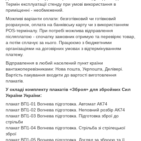
Термін експлуатації стенду при умові використання в
приміщенні - необмежений.
Можливі варіанти оплати: безготівковий чи готівковий
розрахунок, оплата на банківську карту чи з використанням
POS-терміналу. При потребі можлива відправлення
післяплатою - спочатку замовник отримую та перевіряє товар,
а потім сплачує за нього. Працюємо з бюджетними
організаціями на договірних умовах з відтермінуванням
платежу.
Відправлення в любий населений пункт країни
вантажоперевізниками: Нова пошта, Укрпошта, Делівері.
Вартість пакування входити до вартості виготовлення
плакатів.
У складі комплекту плакатів «Зброя»
для збройних Сил
України
України:
плакат ВП1-01 Вогнева підготовка. Автомат АК74
плакат ВП1-02 Вогнева підготовка. Неповний розбір АК74
плакат ВП1-03 Вогнева підготовка. Підготовка зброї до
стрільби
плакат ВП1-04 Вогнева підготовка. Стрільба зі стрілецької
зброї
плакат ВП1-05 Вогнева підготовка. Догляд за зброєю та її