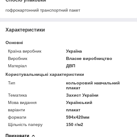
гофрокартонний транспортний пакет
Характеристики
Основні
Країна виробник
Україна
Виробник
Власне виробництво
Матеріал
ДВП
Користувальницькі характеристики
Тип
кольоровий навчальний
плакат
Тематика
Захист України
Мова видання
Український
варіанти
плакат
формати
594х420мм
Щільність паперу
150 г/м2
Приховати