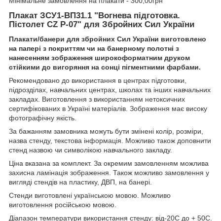
Мінімальне замовлення на плакати - 300,00грн
Плакат ЗСУ1-ВП31.1 "Вогнева підготовка.
Пістолет CZ P-07" для Збройних Сил України
Плакати/банери
для збройних Сил України виготовлено
на папері з покриттям чи на банерному полотні з
нанесенням зображення широкоформатним друком
стійкими до вигоряння на сонці пігментними фарбами.
Рекомендовано до використання в центрах підготовки,
підрозділах, навчальних центрах, школах та інших навчальних
закладах. Виготовлення з використанням нетоксичних
сертифікованих в Україні матеріалів. Зображення має високу
фотографічну якість.
За бажанням замовника можуть бути змінені колір, розміри,
назва стенду, текстова інформація. Можливо також доповнити
стенд назвою чи символікою навчального закладу.
Ціна вказана за комплект. За окремим замовленням можлива
захисна ламінація зображення. Також можливо замовлення у
вигляді стендів на пластику, ДВП, на банері.
Стенди виготовлені українською мовою. Можливо
виготовлення російською мовою.
Діапазон температури використання стенду: від-20С до + 50С.