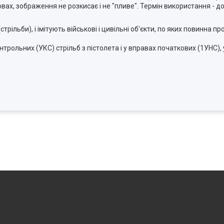
, зображення не розкисає і не "пливе". Термін використання - до 
ільби), і імітують військові і цивільні об'єкти, по яких повинна пр
трольних (УКС) стрільб з пістолета і у вправах початкових (1УНС), 