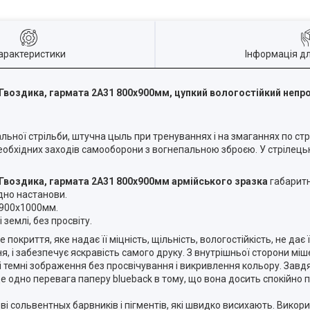
арактеристики
Інформація д
 Гвоздика, гармата 2А31 800х900мм
, цупкий вологостійкий непро
ної стрільби, штучна цыль при тренуваннях і на змаганнях по стріл
еобхідних заходів самооборони з вогнепальною зброєю. У стрілець
 Гвоздика, гармата 2А31 800х900мм
армійського зразка
габарит
гідно настанови.
900x1000мм
.
землі, без просвіту.
покриття, яке надає її міцність, щільність, вологостійкість, не дає
 і забезпечує яскравість самого друку. З внутрішньої сторони мі
і темні зображення без просвічування і викривлення кольору. Завдя
 Ще одно перевага паперу blueback в тому, що вона досить спокійно
 сольвентных барвників і пігментів, які швидко висихають. Викор