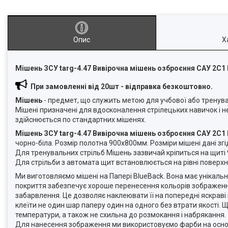
Опис
Х
Мішень ЗСУ targ-4.47 Вивірочна мішень озброєння САУ 2С1
При замовленні від 20шт - відправка безкоштовно.
Мішень
- предмет, що служить метою для учбової або тренуваль
Мішені призначені для вдосконалення стрілецьких навичок і н
здійснюється по стандартних мішенях.
Мішень ЗСУ targ-4.47 Вивірочна мішень озброєння САУ 2С1
чорно-біла. Розмір полотна
900x800мм
. Розміри мішені дані з
Для тренувальних стрільб Мішень зазвичай кріпиться на щиті
Для стрільби з автомата щит встановлюється на рівні поверхні 
Ми виготовляємо мішені на Папері BlueBack. Вона має унікальне 
покриття забезпечує хороше перенесення кольорів зображення,
забарвлення. Це дозволяє наклеювати її на попередні яскраві 
клеїти не один шар паперу один на одного без втрати якості.
температури, а також не схильна до розмокання і набрякання.
Для нанесення зображення ми використовуємо фарби на основі