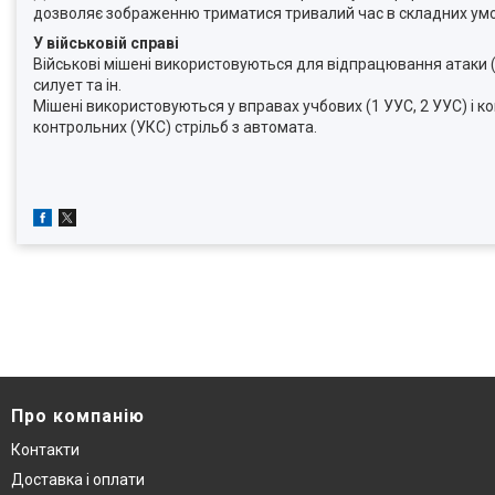
дозволяє зображенню триматися тривалий час в складних умовах
У військовій справі
Військові мішені використовуються для відпрацювання атаки (стр
силует та ін.
Мішені використовуються у вправах учбових (1 УУС, 2 УУС) і кон
контрольних (УКС) стрільб з автомата.
Про компанію
Контакти
Доставка і оплати