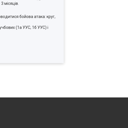
3 місяців.
оводитися бойова атака: круг,
учбових (1а УУС, 1б УУС) і