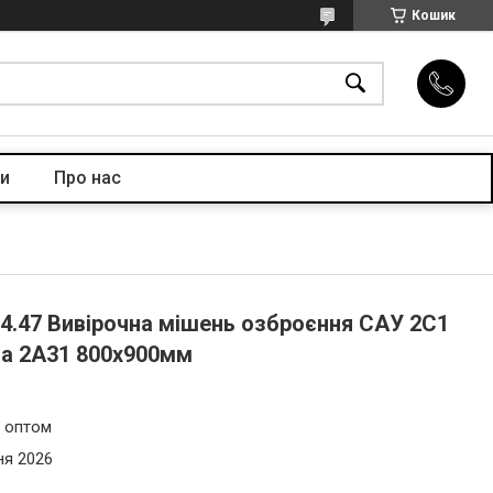
Кошик
и
Про нас
-4.47 Вивірочна мішень озброєння САУ 2С1
та 2А31 800х900мм
и оптом
ня 2026