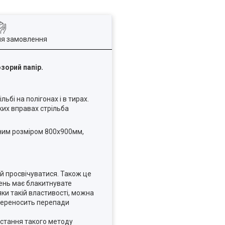
ля замовлення
зорий папір.
ьбі на полігонах і в тирах.
ких вправах стрільба
ним розміром
800x900мм
,
 їй просвічуватися. Також це
шень має блакитнувате
ки такій властивості, можна
 переносить перепади
истання такого методу