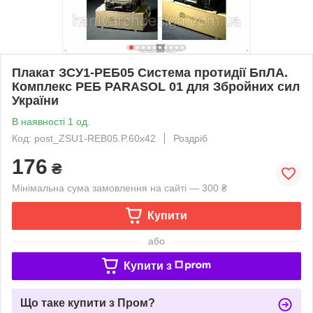
Плакат ЗСУ1-РЕБ05 Система протидії БпЛА.
Комплекс РЕБ PARASOL 01 для Збройних сил
України
В наявності 1 од.
Код: post_ZSU1-REB05.P.60x42
Роздріб
176
₴
Мінімальна сума замовлення на сайті — 300 ₴
Купити
або
Купити з
Що таке купити з Пром?