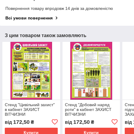
Повернення товару впродовж 14 днів за домовленістю
Всі умови повернення
З цим товаром також замовляють
Стенд "Цивільний захист"
Стенд "Добовий наряд
Стен
в кабінет ЗАХИСТ
роти" в кабінет ЗАХИСТ
підг
ВІТЧИЗНИ
ВІТЧИЗНИ
ЗАХ
172,50
172,50
від
₴
від
₴
від
Купити
Купити