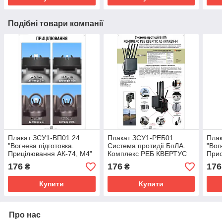
Подібні товари компанії
Плакат ЗСУ1-ВП01.24
Плакат ЗСУ1-РЕБ01
Плак
"Вогнева підготовка.
Система протидії БпЛА.
"Вог
Прицілювання АК-74, М4"
Комплекс РЕБ КВЕРТУС
Прис
для Збройних Сил України
AD KRAKEN-M для
Збро
176
176
176
₴
₴
Збройних сил України
Купити
Купити
Про нас