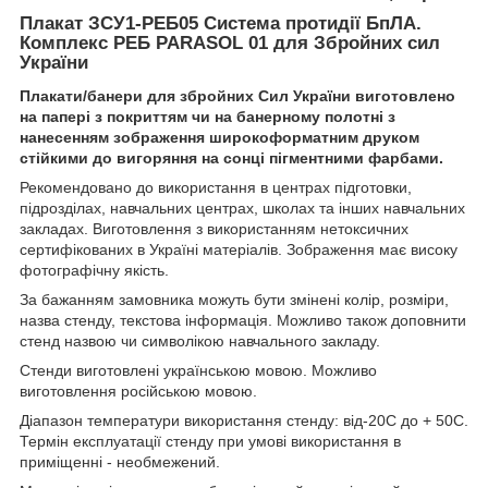
Плакат ЗСУ1-РЕБ05 Система протидії БпЛА.
Комплекс РЕБ PARASOL 01 для Збройних сил
України
Плакати/банери
для збройних Сил України виготовлено
на папері з покриттям чи на банерному полотні з
нанесенням зображення широкоформатним друком
стійкими до вигоряння на сонці пігментними фарбами.
Рекомендовано до використання в центрах підготовки,
підрозділах, навчальних центрах, школах та інших навчальних
закладах. Виготовлення з використанням нетоксичних
сертифікованих в Україні матеріалів. Зображення має високу
фотографічну якість.
За бажанням замовника можуть бути змінені колір, розміри,
назва стенду, текстова інформація. Можливо також доповнити
стенд назвою чи символікою навчального закладу.
Стенди виготовлені українською мовою. Можливо
виготовлення російською мовою.
Діапазон температури використання стенду: від-20С до + 50С.
Термін експлуатації стенду при умові використання в
приміщенні - необмежений.