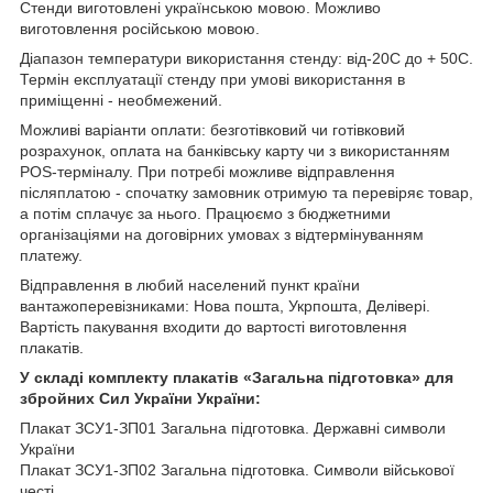
Стенди виготовлені українською мовою. Можливо
виготовлення російською мовою.
Діапазон температури використання стенду: від-20С до + 50С.
Термін експлуатації стенду при умові використання в
приміщенні - необмежений.
Можливі варіанти оплати: безготівковий чи готівковий
розрахунок, оплата на банківську карту чи з використанням
POS-терміналу. При потребі можливе відправлення
післяплатою - спочатку замовник отримую та перевіряє товар,
а потім сплачує за нього. Працюємо з бюджетними
організаціями на договірних умовах з відтермінуванням
платежу.
Відправлення в любий населений пункт країни
вантажоперевізниками: Нова пошта, Укрпошта, Делівері.
Вартість пакування входити до вартості виготовлення
плакатів.
У складі комплекту плакатів «Загальна підготовка» для
збройних Сил України України:
Плакат ЗСУ1-ЗП01 Загальна підготовка. Державні символи
України
Плакат ЗСУ1-ЗП02 Загальна підготовка. Символи військової
честі