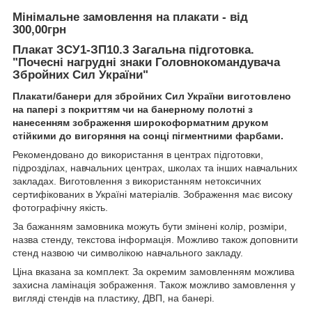
Мінімальне замовлення на плакати - від
300,00грн
Плакат ЗСУ1-ЗП10.3 Загальна підготовка.
"Почесні нагрудні знаки Головнокомандувача
Збройних Сил України"
Плакати/банери
для збройних Сил України виготовлено
на папері з покриттям чи на банерному полотні з
нанесенням зображення широкоформатним друком
стійкими до вигоряння на сонці пігментними фарбами.
Рекомендовано до використання в центрах підготовки,
підрозділах, навчальних центрах, школах та інших навчальних
закладах. Виготовлення з використанням нетоксичних
сертифікованих в Україні матеріалів. Зображення має високу
фотографічну якість.
За бажанням замовника можуть бути змінені колір, розміри,
назва стенду, текстова інформація. Можливо також доповнити
стенд назвою чи символікою навчального закладу.
Ціна вказана за комплект. За окремим замовленням можлива
захисна ламінація зображення. Також можливо замовлення у
вигляді стендів на пластику, ДВП, на банері.