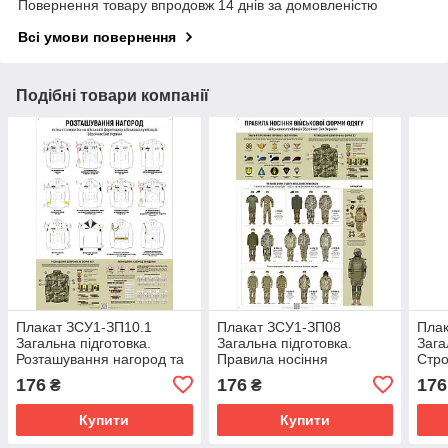
Повернення товару впродовж 14 днів за домовленістю
Всі умови повернення
Подібні товари компанії
Плакат ЗСУ1-ЗП10.1
Плакат ЗСУ1-ЗП08
Пла
Загальна підготовка.
Загальна підготовка.
Зага
Розташування нагород та
Правила носіння
Стро
іншої символіки на
військової польової
ЗСУ
176
176
176
₴
₴
військовій формі одягу
форми одягу ЗСУ
ЗСУ
Купити
Купити