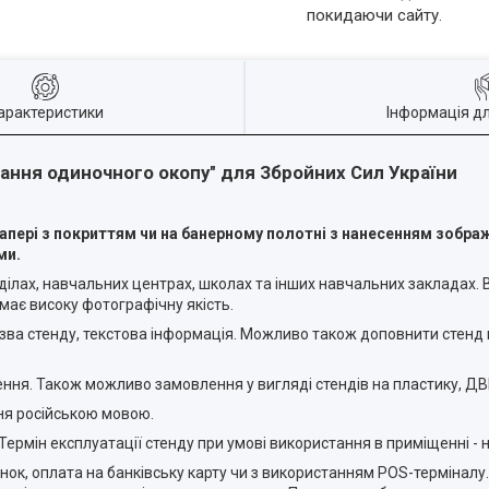
покидаючи сайту.
арактеристики
Інформація д
вання одиночного окопу" для Збройних Сил України
 папері з покриттям чи на банерному полотні з нанесенням зо
ми.
ділах, навчальних центрах, школах та інших навчальних закладах.
має високу фотографічну якість.
назва стенду, текстова інформація. Можливо також доповнити стенд
я. Також можливо замовлення у вигляді стендів на пластику, ДВП
ня російською мовою.
 Термін експлуатації стенду при умові використання в приміщенні -
унок, оплата на банківську карту чи з використанням POS-терміналу