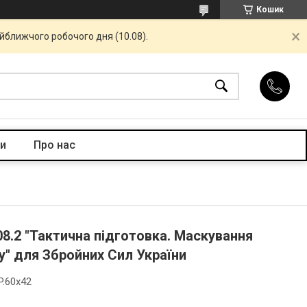
Кошик
айближчого робочого дня (10.08).
и
Про нас
8.2 "Тактична підготовка. Маскування
у" для Збройних Сил України
P.60x42