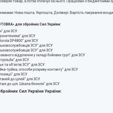
евіряє товар, а потім сплачує за нього. Працюємо з бюджетними о
никами: Нова пошта, Укрпошта, Делівері. Вартість пакування входи
ТОВКА» для збройних Сил України
:
и" для ЗСУ
бронетехніки" для ЗСУ
torola DP4800" для ЗСУ
йськовослужбовців ЗСУ" для ЗСУ
йськовослужбовців ЗСУ" для ЗСУ
ованого відділення у складі бойових груп" для ЗСУ
стрільби" для ЗСУ
к та об'єктів ЗСУ" для ЗСУ
йка-трійка, способи розриву контакту" для ЗСУ
позиції" для ЗСУ
таней до цілей" для ЗСУ
ані до цілі. Шкала бінокля" для ЗСУ
збройних Сил України України: