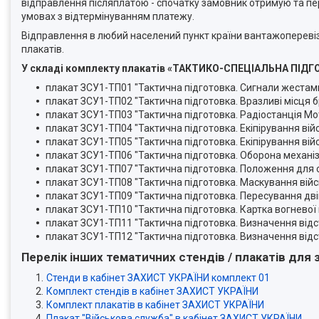
відправлення післяплатою - спочатку замовник отримую та пер
умовах з відтермінуванням платежу.
Відправлення в любий населений пункт країни вантажоперевіз
плакатів.
У складі комплекту плакатів «ТАКТИКО-СПЕЦІАЛЬНА ПІДГО
плакат ЗСУ1-ТП01 "Тактична підготовка. Сигнали жестам
плакат ЗСУ1-ТП02 "Тактична підготовка. Вразливі місця 
плакат ЗСУ1-ТП03 "Тактична підготовка. Радіостанція Mo
плакат ЗСУ1-ТП04 "Тактична підготовка. Екіпірування ві
плакат ЗСУ1-ТП05 "Тактична підготовка. Екіпірування ві
плакат ЗСУ1-ТП06 "Тактична підготовка. Оборона механіз
плакат ЗСУ1-ТП07 "Тактична підготовка. Положення для 
плакат ЗСУ1-ТП08 "Тактична підготовка. Маскування війсь
плакат ЗСУ1-ТП09 "Тактична підготовка. Пересування дві
плакат ЗСУ1-ТП10 "Тактична підготовка. Картка вогневої 
плакат ЗСУ1-ТП11 "Тактична підготовка. Визначення відс
плакат ЗСУ1-ТП12 "Тактична підготовка. Визначення відст
Перелік інших тематичних стендів / плакатів для 
Стенди в кабінет ЗАХИСТ УКРАЇНИ комплект 01
Комплект стендів в кабінет ЗАХИСТ
УКРАЇНИ
Комплект плакатів в кабінет ЗАХИСТ
УКРАЇНИ
Плакат "Військова служба" в кабінет ЗАХИСТ
УКРАЇНИ