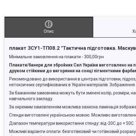
Опис
Х
плакат ЗСУ1-ТП08.2 "Тактична підготовка. Маску
Мінімальне замовлення на плакати - 300,00грн
Плакати/банери
для збройних Сил України виготовлено на
друком стійкими до вигоряння на сонці пігментними фарба
Рекомендовано до використання в центрах підготовки, підроз
нетоксичних сертифікованих в Україні матеріалів. Зображення 
За бажанням замовника можуть бути змінені колір, розміри, 
навчального закладу.
За окремим замовленням можлива захисна ламінація зображенн
Стенди виготовлені українською мовою. Можливо виготовлен
Діапазон температури використання стенду: від-20С до + 50С.
Можливі варіанти оплати: безготівковий чи готівковий розрах