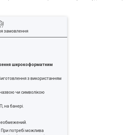
ля замовлення
браження широкоформатним
 Виготовлення з використанням
 назвою чи символікою
, на банері.
 необмежений.
. При потребі можлива