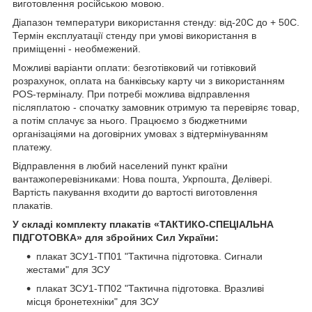
виготовлення російською мовою.
Діапазон температури використання стенду: від-20С до + 50С.
Термін експлуатації стенду при умові використання в
приміщенні - необмежений.
Можливі варіанти оплати: безготівковий чи готівковий
розрахунок, оплата на банківську карту чи з використанням
POS-терміналу. При потребі можлива відправлення
післяплатою - спочатку замовник отримую та перевіряє товар,
а потім сплачує за нього. Працюємо з бюджетними
організаціями на договірних умовах з відтермінуванням
платежу.
Відправлення в любий населений пункт країни
вантажоперевізниками: Нова пошта, Укрпошта, Делівері.
Вартість пакування входити до вартості виготовлення
плакатів.
У складі комплекту плакатів «ТАКТИКО-СПЕЦІАЛЬНА
ПІДГОТОВКА» для збройних Сил України
:
плакат ЗСУ1-ТП01 "Тактична підготовка. Сигнали
жестами" для ЗСУ
плакат ЗСУ1-ТП02 "Тактична підготовка. Вразливі
місця бронетехніки" для ЗСУ