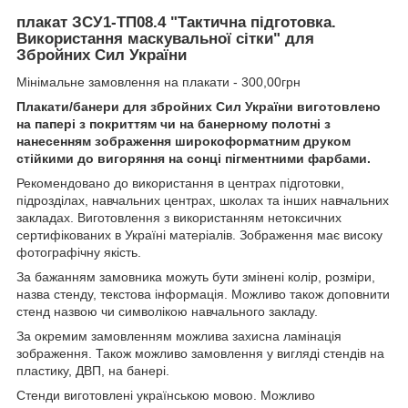
плакат ЗСУ1-ТП08.4 "Тактична підготовка.
Використання маскувальної сітки" для
Збройних Сил України
Мінімальне замовлення на плакати - 300,00грн
Плакати/банери
для збройних Сил України виготовлено
на папері з покриттям чи на банерному полотні з
нанесенням зображення широкоформатним друком
стійкими до вигоряння на сонці пігментними фарбами.
Рекомендовано до використання в центрах підготовки,
підрозділах, навчальних центрах, школах та інших навчальних
закладах. Виготовлення з використанням нетоксичних
сертифікованих в Україні матеріалів. Зображення має високу
фотографічну якість.
За бажанням замовника можуть бути змінені колір, розміри,
назва стенду, текстова інформація. Можливо також доповнити
стенд назвою чи символікою навчального закладу.
За окремим замовленням можлива захисна ламінація
зображення. Також можливо замовлення у вигляді стендів на
пластику, ДВП, на банері.
Стенди виготовлені українською мовою. Можливо