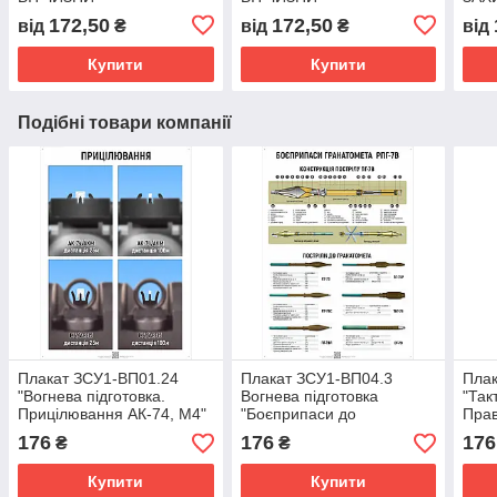
172,50
172,50
від
₴
від
₴
від
Купити
Купити
Подібні товари компанії
Плакат ЗСУ1-ВП01.24
Плакат ЗСУ1-ВП04.3
Плак
"Вогнева підготовка.
Вогнева підготовка
"Так
Прицілювання АК-74, М4"
"Боєприпаси до
Прав
для Збройних Сил України
гранатомета" для
маск
176
176
176
₴
₴
Збройних Сил України
Збро
Купити
Купити