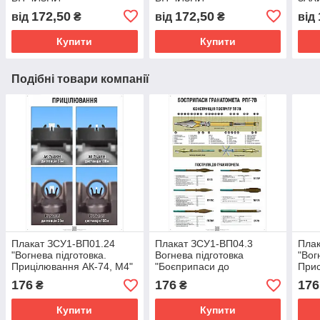
172,50
172,50
від
₴
від
₴
від
Купити
Купити
Подібні товари компанії
Плакат ЗСУ1-ВП01.24
Плакат ЗСУ1-ВП04.3
Плак
"Вогнева підготовка.
Вогнева підготовка
"Вог
Прицілювання АК-74, М4"
"Боєприпаси до
Прис
для Збройних Сил України
гранатомета" для
Збро
176
176
176
₴
₴
Збройних Сил України
Купити
Купити