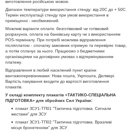
виготовлення російською мовою.
Діапазон температури використання стенду: від-20С до + 50С.
Термін експлуатації стенду при умові використання в
приміщенні - необмежений.
Можливі варіанти оплати: безготівковий чи готівковий
розрахунок, оплата на банківську карту чи з використанням
POS-терміналу. При потребі можлива відправлення
післяплатою - спочатку замовник отримую та перевіряє товар,
а потім сплачує за нього. Працюємо з бюджетними
організаціями на договірних умовах з відтермінуванням
платежу.
Відправлення в любий населений пункт країни
вантажоперевізниками: Нова пошта, Укрпошта, Делівері.
Вартість пакування входити до вартості виготовлення
плакатів.
У складі комплекту плакатів «ТАКТИКО-СПЕЦІАЛЬНА
ПІДГОТОВКА» для збройних Сил України
:
плакат ЗСУ1-ТП01 "Тактична підготовка. Сигнали
жестами" для ЗСУ
плакат ЗСУ1-ТП02 "Тактична підготовка. Вразливі
місця бронетехніки" для ЗСУ