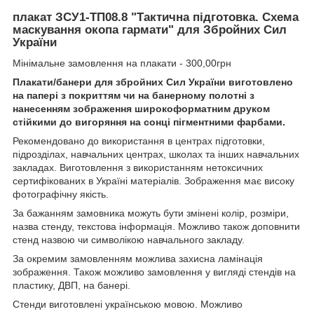
плакат ЗСУ1-ТП08.8 "Тактична підготовка. Схема
маскування окопа гармати" для Збройних Сил
України
Мінімальне замовлення на плакати - 300,00грн
Плакати/банери
для збройних Сил України виготовлено
на папері з покриттям чи на банерному полотні з
нанесенням зображення широкоформатним друком
стійкими до вигоряння на сонці пігментними фарбами.
Рекомендовано до використання в центрах підготовки,
підрозділах, навчальних центрах, школах та інших навчальних
закладах. Виготовлення з використанням нетоксичних
сертифікованих в Україні матеріалів. Зображення має високу
фотографічну якість.
За бажанням замовника можуть бути змінені колір, розміри,
назва стенду, текстова інформація. Можливо також доповнити
стенд назвою чи символікою навчального закладу.
За окремим замовленням можлива захисна ламінація
зображення. Також можливо замовлення у вигляді стендів на
пластику, ДВП, на банері.
Стенди виготовлені українською мовою. Можливо