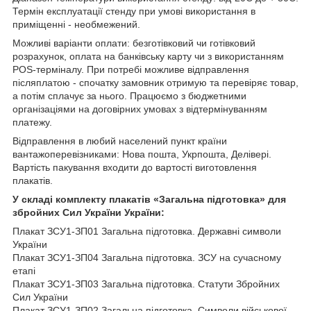
Термін експлуатації стенду при умові використання в
приміщенні - необмежений.
Можливі варіанти оплати: безготівковий чи готівковий
розрахунок, оплата на банківську карту чи з використанням
POS-терміналу. При потребі можливе відправлення
післяплатою - спочатку замовник отримую та перевіряє товар,
а потім сплачує за нього. Працюємо з бюджетними
організаціями на договірних умовах з відтермінуванням
платежу.
Відправлення в любий населений пункт країни
вантажоперевізниками: Нова пошта, Укрпошта, Делівері.
Вартість пакування входити до вартості виготовлення
плакатів.
У складі комплекту плакатів «Загальна підготовка» для
збройних Сил України України:
Плакат ЗСУ1-ЗП01 Загальна підготовка. Державні символи
України
Плакат ЗСУ1-ЗП04 Загальна підготовка. ЗСУ на сучасному
етапі
Плакат ЗСУ1-ЗП03 Загальна підготовка. Статути Збройних
Сил України
Плакат ЗСУ1-ЗП02 Загальна підготовка. Символи військової