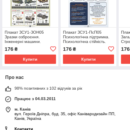
Плакат ЗСУ1-ЗОН05
Плакат ЗСУ1-ПсП05
Пла
Зразки озброєння.
Психологічна підтримка.
Зага
Інженерні машини.
Психологічна стійкість.
Стро
ЗСУ
176
176
176
₴
₴
Купити
Купити
Про нас
98% позитивних з 102 відгуків за рік
Працює з 04.03.2011
м. Канів
вул. Героїв Дніпра, буд. 35, офіс Канівархдизайн ПП,
Канів, Україна
Контакти