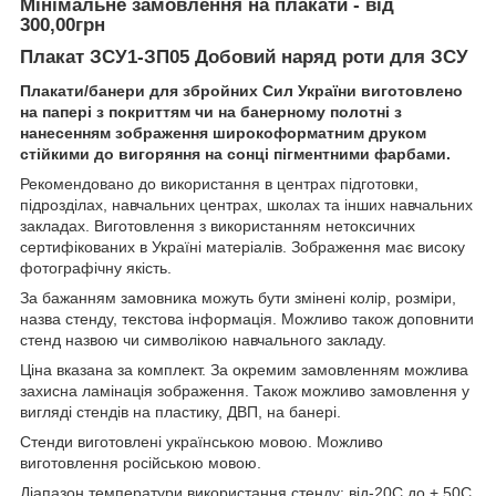
Мінімальне замовлення на плакати - від
300,00грн
Плакат ЗСУ1-ЗП05 Добовий наряд роти для ЗСУ
Плакати/банери
для збройних Сил України виготовлено
на папері з покриттям чи на банерному полотні з
нанесенням зображення широкоформатним друком
стійкими до вигоряння на сонці пігментними фарбами.
Рекомендовано до використання в центрах підготовки,
підрозділах, навчальних центрах, школах та інших навчальних
закладах. Виготовлення з використанням нетоксичних
сертифікованих в Україні матеріалів. Зображення має високу
фотографічну якість.
За бажанням замовника можуть бути змінені колір, розміри,
назва стенду, текстова інформація. Можливо також доповнити
стенд назвою чи символікою навчального закладу.
Ціна вказана за комплект. За окремим замовленням можлива
захисна ламінація зображення. Також можливо замовлення у
вигляді стендів на пластику, ДВП, на банері.
Стенди виготовлені українською мовою. Можливо
виготовлення російською мовою.
Діапазон температури використання стенду: від-20С до + 50С.