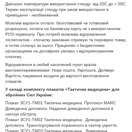
Діапазон температури використання стенду: від-20С до + 50С.
Термін експлуатації стенду при умові використання в
приміщенні - необмежений.
Можливі варіанти оплати: безготівковий чи готівковий
розрахунок, оплата на банківську карту чи з використанням
POS-терміналу. При потребі можлива відправлення
післяплатою - спочатку замовник отримую та перевіряє товар,
а потім сплачує за нього. Працюємо з бюджетними
організаціями на договірних умовах з відтермінуванням
платежу.
Відправлення в любий населений пункт країни
вантажоперевізниками: Нова пошта, Укрпошта, Делівері.
Вартість пакування входити до вартості виготовлення
плакатів.
У складі комплекту плакатів «Тактична медицина»
для
збройних Сил України
:
Плакат ЗСУ1-ТМ01 Тактична медицина. Протокол MARC.
Домедична допомога. Надання домедичної допомоги в
секторі обстрілу.
Плакат ЗСУ1-ТМ02 Тактична медицина. Домедична
допомога. Транспортування пораненого в сектор укриття.
Плакат ЗСУ1-ТМ03 Тактична медицина. Домедична