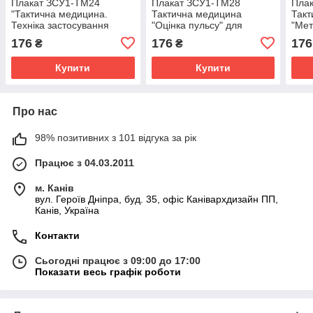
Плакат ЗСУ1-ТМ24
Плакат ЗСУ1-ТМ28
Пла
"Тактична медицина.
Тактична медицина
Такт
Техніка застосування
"Оцінка пульсу" для
"Мет
бандажу"
Збройних сил України
для 
176
176
176
₴
₴
Купити
Купити
Про нас
98% позитивних з 101 відгука за рік
Працює з 04.03.2011
м. Канів
вул. Героїв Дніпра, буд. 35, офіс Канівархдизайн ПП,
Канів, Україна
Контакти
Сьогодні працює з 09:00 до 17:00
Показати весь графік роботи