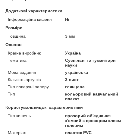
Додаткові характеристики
Інформаційна кишеня
Ні
Розміри
Товщина
3 мм
Основні
Країна виробник
Україна
Тематика
Суспільні та гуманітарні
науки
Мова видання
українська
Кількість аркушів
3 лист.
Тип поверхні паперу
глянцева
Тип
кольоровий навчальний
плакат
Користувальницькі характеристики
Тип кишень
прозорий об'єднання
з'ємний з прозорим клеєм
гелевим
Матеріал
пластик PVC