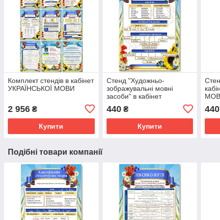
Комплект стендів в кабінет
Стенд "Художньо-
Стен
УКРАЇНСЬКОЇ МОВИ
зображувальні мовні
кабі
засоби" в кабінет
МОВ
УКРАЇНСЬКОЇ МОВИ
плас
2 956
440
440
₴
₴
Ізра
Купити
Купити
Подібні товари компанії