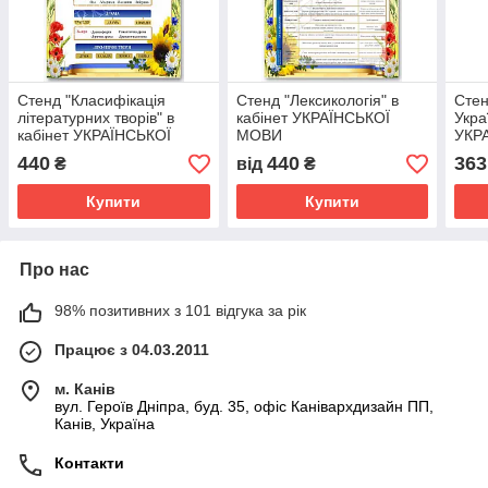
Стенд "Класифікація
Стенд "Лексикологія" в
Стен
літературних творів" в
кабінет УКРАЇНСЬКОЇ
Укра
кабінет УКРАЇНСЬКОЇ
МОВИ
УКР
МОВИ
440
440
363
₴
від
₴
Купити
Купити
Про нас
98% позитивних з 101 відгука за рік
Працює з 04.03.2011
м. Канів
вул. Героїв Дніпра, буд. 35, офіс Канівархдизайн ПП,
Канів, Україна
Контакти