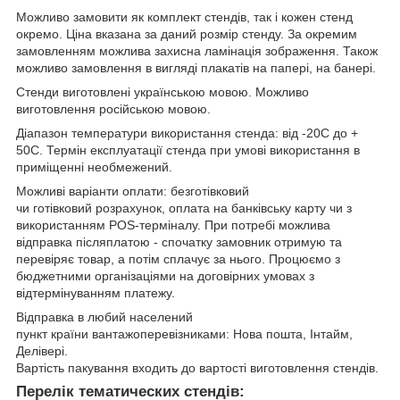
Можливо замовити як комплект стендів, так і кожен стенд
окремо. Ціна вказана за даний розмір стенду. За окремим
замовленням можлива захисна ламінація зображення. Також
можливо замовлення в вигляді плакатів на папері, на банері.
Стенди виготовлені українською мовою. Можливо
виготовлення російською мовою.
Діапазон температури використання стенда: від -20С до +
50С. Термін експлуатації стенда при умові використання в
приміщенні необмежений.
Можливі варіанти оплати: безготівковий
чи готівковий розрахунок, оплата на банківську карту чи з
використанням POS-терміналу. При потребі можлива
відправка післяплатою - спочатку замовник отримую та
перевіряє товар, а потім сплачує за нього. Процюємо з
бюджетними організаціями на договірних умовах з
відтермінуванням платежу.
Відправка в любий населений
пункт країни вантажоперевізниками: Нова пошта, Інтайм,
Делівері.
Вартість пакування входить до вартості виготовлення стендів.
Перелік тематических стендів: