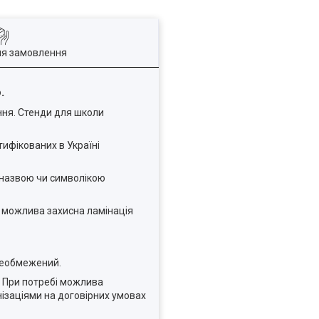
ля замовлення
.
ння. Стенди для школи
ифікованих в Україні
 назвою чи символікою
м можлива захисна ламінація
 необмежений.
. При потребі можлива
нізаціями на договірних умовах