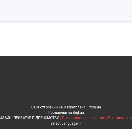
Сайт створений на маркетплейсі
Prom.ua
Продавець на Bigl.ua
"КАНІВАРХДИЗАЙН" ПРИВАТНЕ ПІДПРИЄМСТВО |
Поскаржитися на контент
|
Політика конф
Select Language
▼