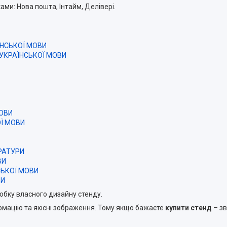
ми: Нова пошта, Інтайм, Делівері.
АЇНСЬКОЇ МОВИ
т УКРАЇНСЬКОЇ МОВИ
МОВИ
ОЇ МОВИ
ЕРАТУРИ
ВИ
НСЬКОЇ МОВИ
РИ
обку власного дизайну стенду.
рмацію та якісні зображення. Тому якщо бажаєте
купити стенд
– зв