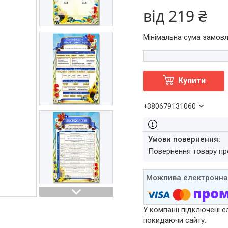
від
219 ₴
Мінімальна сума замовл
Купити
+380679131060
повернення товару п
У компанії підключені е
покидаючи сайту.