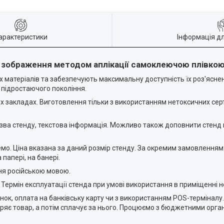
арактеристики
Інформація д
м зображення методом аплікації самоклеючою плівкою
матеріалів та забезпечують максимальну доступність їх роз'ясне
підростаючого покоління.
 закладах. Виготовлення тільки з використанням нетоксичних серт
назва стенду, текстова інформація. Можливо також доповнити стенд
емо. Ціна вказана за даний розмір стенду. За окремим замовлення
папері, на банері.
ня російською мовою.
. Термін експлуатації стенда при умові використання в приміщенні
унок, оплата на банківську карту чи з використанням POS-терміналу
ряє товар, а потім сплачує за нього. Процюємо з бюджетними орга