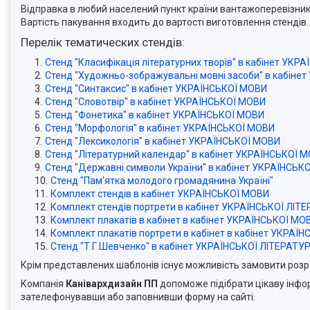
Відправка в любий населений пункт країни вантажоперевізника
Вартість пакування входить до вартості виготовлення стендів.
Перелік тематических стендів:
Стенд "Класифікація літературних творів" в кабінет УКР
Стенд "Художньо-зображувальні мовні засоби" в кабіне
Стенд "Синтаксис" в кабінет УКРАЇНСЬКОЇ МОВИ
Стенд "Словотвір" в кабінет УКРАЇНСЬКОЇ МОВИ
Стенд "Фонетика" в кабінет УКРАЇНСЬКОЇ МОВИ
Стенд "Морфологія" в кабінет УКРАЇНСЬКОЇ МОВИ
Стенд "Лексикологія" в кабінет УКРАЇНСЬКОЇ МОВИ
Стенд "Літературний календар" в кабінет УКРАЇНСЬКОЇ 
Стенд "Державні символи України" в кабінет УКРАЇНСЬК
Стенд "Пам'ятка молодого громадянина Україні"
Комплект стендів в кабінет УКРАЇНСЬКОЇ МОВИ
Комплект стендів портрети в кабінет УКРАЇНСЬКОЇ ЛІТ
Комплект плакатів в кабінет в кабінет УКРАЇНСЬКОЇ МО
Комплект плакатів портрети в кабінет в кабінет УКРАЇ
Стенд "Т.Г.Шевченко" в кабінет УКРАЇНСЬКОЇ ЛІТЕРАТУ
Крім представлених шаблонів існує можливість замовити розр
Компанія
Канівархдизайн ПП
допоможе підібрати цікаву інфо
зателефонувавши або заповнивши форму на сайті.