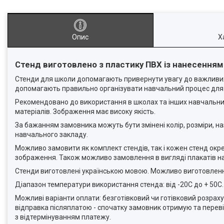
Опис
Х
Стенд виготовлено з пластику ПВХ із нанесення
Стенди для школи допомагають привернути увагу до важливих 
допомагають правильно організувати навчальний процес для 
Рекомендовано до використання в школах та інших навчальних
матеріалів. Зображення має високу якість.
За бажанням замовника можуть бути змінені колір, розміри, 
навчального закладу.
Можливо замовити як комплект стендів, так і кожен стенд окр
зображення. Також можливо замовлення в вигляді плакатів на 
Стенди виготовлені українською мовою. Можливо виготовлен
Діапазон температури використання стенда: від -20С до + 50С
Можливі варіанти оплати: безготівковий чи готівковий розрах
відправка післяплатою - спочатку замовник отримую та переві
з відтермінуванням платежу.