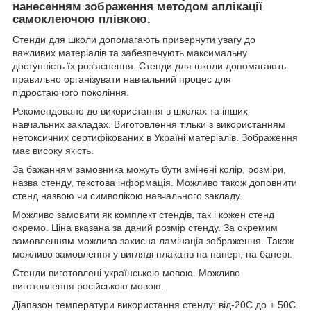
нанесенням зображення методом аплікації
самоклеючою плівкою.
Стенди для школи допомагають привернути увагу до
важливих матеріалів та забезпечують максимальну
доступність їх роз'яснення. Стенди для школи допомагають
правильно організувати навчальний процес для
підростаючого покоління.
Рекомендовано до використання в школах та інших
навчальних закладах. Виготовлення тільки з використанням
нетоксичних сертифікованих в Україні матеріалів. Зображення
має високу якість.
За бажанням замовника можуть бути змінені колір, розміри,
назва стенду, текстова інформація. Можливо також доповнити
стенд назвою чи символікою навчального закладу.
Можливо замовити як комплект стендів, так і кожен стенд
окремо. Ціна вказана за даний розмір стенду. За окремим
замовленням можлива захисна ламінація зображення. Також
можливо замовлення у вигляді плакатів на папері, на банері.
Стенди виготовлені українською мовою. Можливо
виготовлення російською мовою.
Діапазон температури використання стенду: від-20С до + 50С.