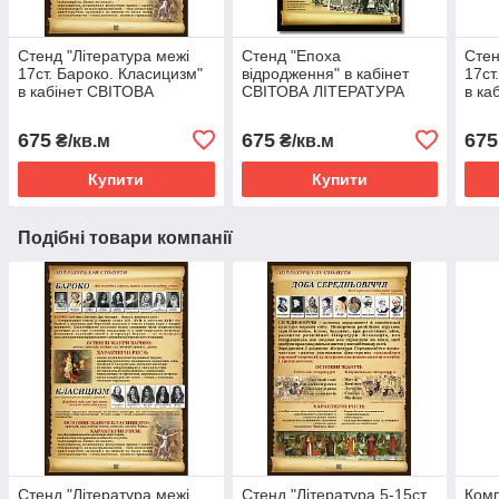
Стенд "Література межі
Стенд "Епоха
Стен
17ст. Бароко. Класицизм"
відродження" в кабінет
17ст
в кабінет СВІТОВА
СВІТОВА ЛІТЕРАТУРА
в ка
ЛІТЕРАТУРА
ЛІТ
плас
675
675
675
₴/кв.м
₴/кв.м
Ізра
Купити
Купити
Подібні товари компанії
Стенд "Література межі
Стенд "Література 5-15ст.
Комп