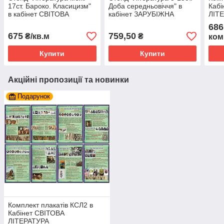
17ст. Бароко. Класицизм"
Доба середньовіччя" в
Кабі
в кабінет СВІТОВА
кабінет ЗАРУБІЖНА
ЛІТ
ЛІТЕРАТУРА
ЛІТЕРАТУРА
686
675
759,50
₴/кв.м
₴
ком
Купити
Купити
Акційні пропозиції та новинки
Подарунок
Комплект плакатів КСЛ2 в
Кабінет СВІТОВА
ЛІТЕРАТУРА