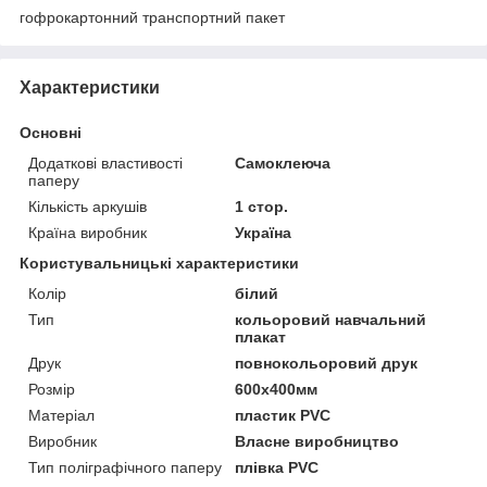
гофрокартонний транспортний пакет
Характеристики
Основні
Додаткові властивості
Самоклеюча
паперу
Кількість аркушів
1 стор.
Країна виробник
Україна
Користувальницькі характеристики
Колір
білий
Тип
кольоровий навчальний
плакат
Друк
повнокольоровий друк
Розмір
600х400мм
Матеріал
пластик PVC
Виробник
Власне виробництво
Тип поліграфічного паперу
плівка PVC