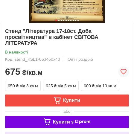
Стенд "Література 17-18ст. Доба
просвітництва" в кабінет СВІТОВА
ЛІТЕРАТУРА
В наявності
Код: stend_KSL1-05.P.60x40
Опт і роздріб
675
₴/кв.м
650 ₴
від 3 кв.м
625 ₴
від 5 кв.м
600 ₴
від 10 кв.м
Купити
або
Купити з