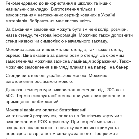
Рекомендовано до використання в школах та інших
навчальних закладах. Виготовлення тільки з
використанням нетоксичних сертифікованих в Україні
матеріалів. Зображення має високу якість.
За бажанням замовника можуть бути змінені колір, розміри,
назва стенду, текстова інформація. Можливо також доповнити
стенд назвою чи символікою навчального закладу.
Можливо замовити як комплект стендів, так і кожен стенд
окремо. Ціна вказана за даний розмір стенду. За окремим
замовленням можлива захисна ламінація зображення. Також
можливо замовлення в вигляді плакатів на папері, на банері.
Стенди виготовлені українською мовою. Можливо
виготовлення російською мовою.
Діапазон температури використання стенда: від -20С до +
50С. Термін експлуатації стенда при умові використання в
приміщенні необмежений.
Можливі варіанти оплати: безготівковий
чи готівковий розрахунок, оплата на банківську карту чи з
використанням POS-терміналу. При потребі можлива
відправка післяплатою - спочатку замовник отримую та
перевіряє товар, а потім сплачує за нього. Процюємо з