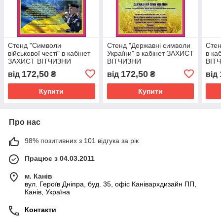
Стенд "Символи
Стенд "Державні символи
Стен
військової честі" в кабінет
України" в кабінет ЗАХИСТ
в ка
ЗАХИСТ ВІТЧИЗНИ
ВІТЧИЗНИ
ВІТ
172,50
172,50
від
₴
від
₴
від
Купити
Купити
Про нас
98% позитивних з 101 відгука за рік
Працює з 04.03.2011
м. Канів
вул. Героїв Дніпра, буд. 35, офіс Канівархдизайн ПП,
Канів, Україна
Контакти