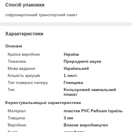
Спосіб упаковки
гофрокартонний транспортний пакет
Характеристики
Основні
Країна виробник
Україна
Тематика
Природничі науки
Мова видання
Український
Кількість аркушів
1 лист.
Тип поверхні паперу
Глянцева
Тип
Кольоровий навчальний
плакат
Користувальницькі характеристики
Матеріал
пластик PVC Palfoam Ізраїль
Товщина
3 мм
Виробник
Власне виробництво
Колір
камуфляж