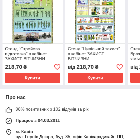
Стенд "Стройова
Стенд "Цивільний захист"
Стен
підготовка" в кабінет
в кабінет ЗАХИСТ
Враж
ЗАХИСТ ВІТЧИЗНИ
ВІТЧИЗНИ
хімі
кабі
218,70
218,70
₴
від
₴
від
ВІТ
Купити
Купити
Про нас
98% позитивних з 102 відгуків за рік
Працює з 04.03.2011
м. Канів
вул. Героїв Дніпра, буд. 35, офіс Канівархдизайн ПП,