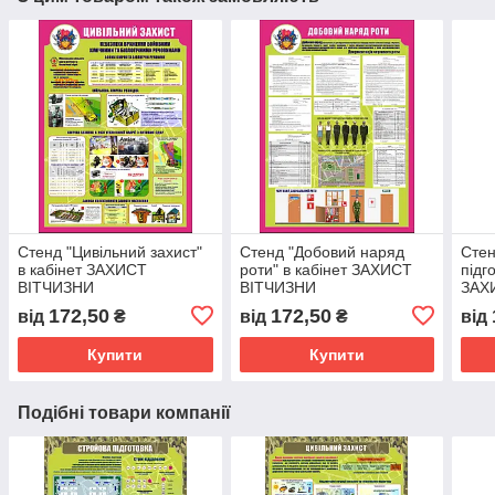
Стенд "Цивільний захист"
Стенд "Добовий наряд
Стен
в кабінет ЗАХИСТ
роти" в кабінет ЗАХИСТ
підг
ВІТЧИЗНИ
ВІТЧИЗНИ
ЗАХ
172,50
172,50
від
₴
від
₴
від
Купити
Купити
Подібні товари компанії