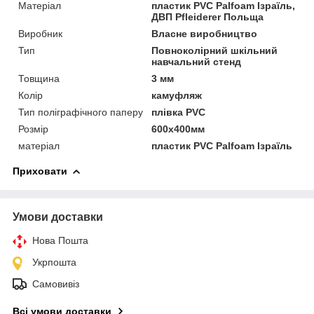
Матеріал
пластик PVC Palfoam Ізраїль,
ДВП Pfleiderer Польща
Виробник
Власне виробництво
Тип
Повноколірний шкільний
навчальний стенд
Товщина
3 мм
Колір
камуфляж
Тип поліграфічного паперу
плівка PVC
Розмір
600х400мм
матеріал
пластик PVC Palfoam Ізраїль
Приховати
Умови доставки
Нова Пошта
Укрпошта
Самовивіз
Всі умови доставки