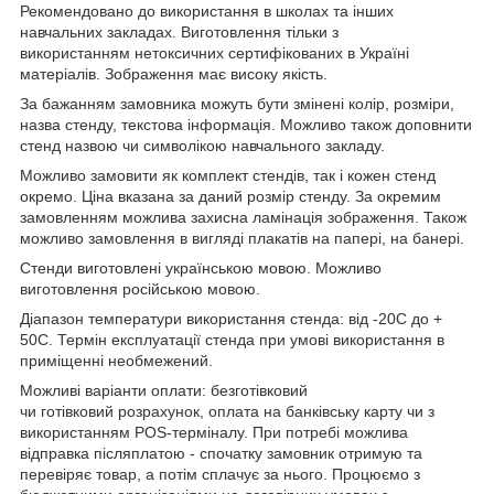
Рекомендовано до використання в школах та інших
навчальних закладах. Виготовлення тільки з
використанням нетоксичних сертифікованих в Україні
матеріалів. Зображення має високу якість.
За бажанням замовника можуть бути змінені колір, розміри,
назва стенду, текстова інформація. Можливо також доповнити
стенд назвою чи символікою навчального закладу.
Можливо замовити як комплект стендів, так і кожен стенд
окремо. Ціна вказана за даний розмір стенду. За окремим
замовленням можлива захисна ламінація зображення. Також
можливо замовлення в вигляді плакатів на папері, на банері.
Стенди виготовлені українською мовою. Можливо
виготовлення російською мовою.
Діапазон температури використання стенда: від -20С до +
50С. Термін експлуатації стенда при умові використання в
приміщенні необмежений.
Можливі варіанти оплати: безготівковий
чи готівковий розрахунок, оплата на банківську карту чи з
використанням POS-терміналу. При потребі можлива
відправка післяплатою - спочатку замовник отримую та
перевіряє товар, а потім сплачує за нього. Процюємо з