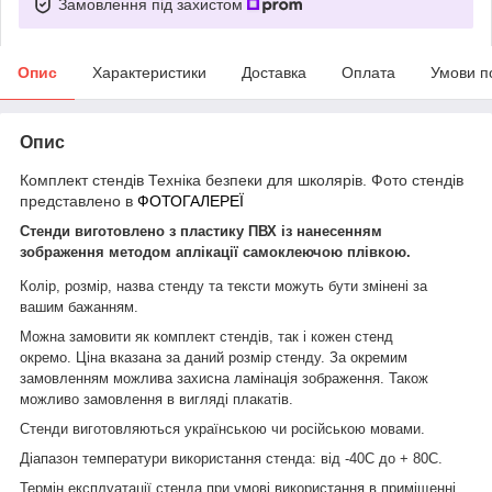
Замовлення під захистом
Опис
Характеристики
Доставка
Оплата
Умови п
Опис
Комплект стендів Техніка безпеки для школярів.
Фото стендів
представлено в
ФОТОГАЛЕРЕЇ
Стенди виготовлено з пластику ПВХ із нанесенням
зображення методом аплікації самоклеючою плівкою.
Колір, розмір, назва стенду та тексти можуть бути змінені за
вашим бажанням.
Можна замовити як комплект стендів, так і кожен стенд
окремо. Ціна вказана за даний розмір стенд
у
. За окремим
замовленням можлива захисна ламінація зображення. Також
можливо замовлення в вигляді плакатів.
Стенди виготовляються українською чи російською мовами.
Діапазон температури використання стенда: від -40С до + 80С.
Термін експлуатації стенда при умові використання в приміщенні