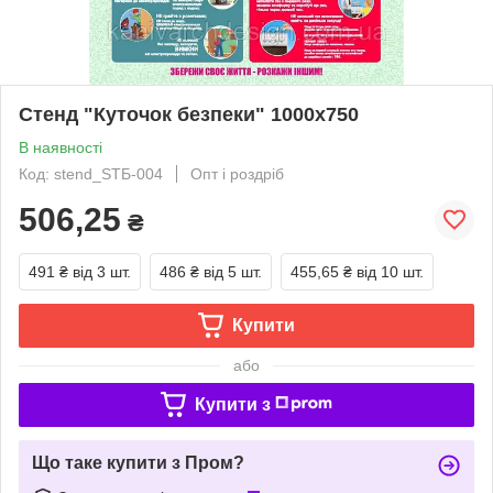
Cтенд "Куточок безпеки" 1000х750
В наявності
Код: stend_SТБ-004
Опт і роздріб
506,25
₴
491 ₴
від 3 шт.
486 ₴
від 5 шт.
455,65 ₴
від 10 шт.
Купити
або
Купити з
Що таке купити з Пром?