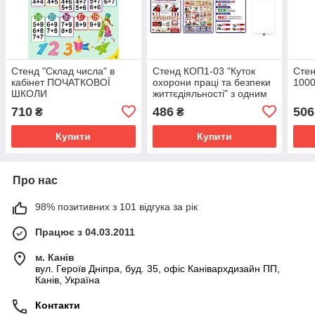
Стенд "Склад числа" в
Стенд КОП1-03 "Куток
Cтен
кабінет ПОЧАТКОВОЇ
охорони праці та безпеки
100
ШКОЛИ
життєдіяльності" з одним
інформаційним карманом
710
486
506
₴
₴
фориат А4
Купити
Купити
Про нас
98% позитивних з 101 відгука за рік
Працює з 04.03.2011
м. Канів
вул. Героїв Дніпра, буд. 35, офіс Канівархдизайн ПП,
Канів, Україна
Контакти