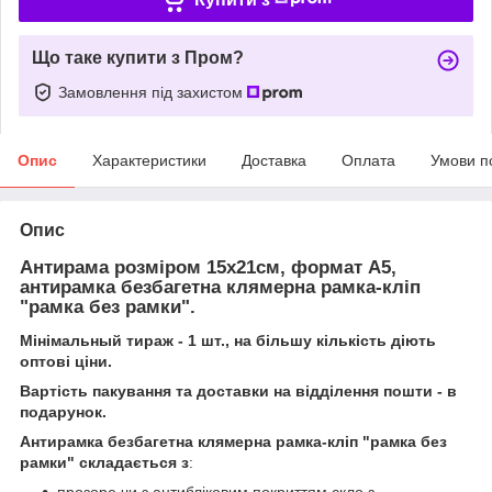
Що таке купити з Пром?
Замовлення під захистом
Опис
Характеристики
Доставка
Оплата
Умови п
Опис
Антирама розміром 15х21см, формат А5,
антирамка безбагетна клямерна рамка-кліп
"рамка без рамки".
Мінімальный тираж - 1 шт., на більшу кількість діють
оптові ціни.
Вартість пакування та доставки на відділення пошти - в
подарунок.
Антирамка безбагетна клямерна рамка-кліп "рамка без
рамки" складається з
:
прозоре чи з антибліковим покриттям скло з