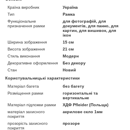
Країна виробник
Україна
Тип
Рамка
Функціональне
для фотографій, для
призначення рамки
документів, для панно, для
картин, для вишивок, для
ікон
Ширина зображення
15 см
Висота зображення
21 см
Стиль виконання
Модерн
Декоративне оформлення
Без декору
Стан
Новий
Користувальницькі характеристики
Матеріал багета
без багету
Розміщення рамки
горизонтальні та
вертикальне
Матеріал підложки рамки
ХДФ Pfleider (Польща)
матеріал захисного
акрилове скло 1мм
покриття
прозорість захисного
прозоре
покриття