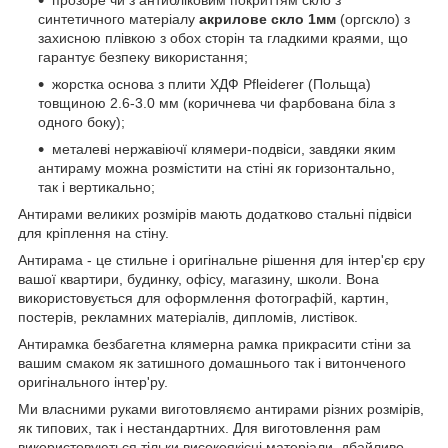
синтетичного матеріалу
акрилове скло 1мм
(оргскло) з
захисною плівкою з обох сторін та гладкими краями, що
гарантує безпеку використання;
жорстка основа з плити ХДФ Pfleiderer (Польща)
товщиною 2.6-3.0 мм (коричнева чи фарбована біла з
одного боку);
металеві нержавіючї клямери-подвіси, завдяки яким
антираму можна розмістити на стіні як горизонтально,
так і вертикально;
Антирами великих розмірів мають додатково стальні підвіси
для кріплення на стіну.
Антирама - це стильне і оригінальне рішення для інтер'єр єру
вашої квартири, будинку, офісу, магазину, школи. Вона
використовується для оформлення фотографій, картин,
постерів, рекламних матеріалів, дипломів, листівок.
Антирамка безбагетна клямерна рамка прикрасити стіни за
вашим смаком як затишного домашнього так і витонченого
оригінального інтер'ру.
Ми власними руками виготовляємо антирами різних розмірів,
як типових, так і нестандартних. Для виготовлення рам
використовуються тільки високоякісні матеріали, дбайливо