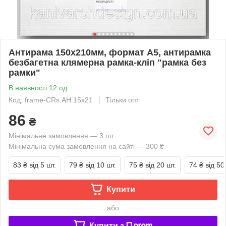
Антирама 150х210мм, формат А5, антирамка
безбагетна клямерна рамка-кліп "рамка без
рамки"
В наявності 12 од.
Код: frame-CRs.AH.15x21
Тільки опт
86
₴
Мінімальне замовлення — 3 шт.
Мінімальна сума замовлення на сайті — 300 ₴
83 ₴
від 5 шт.
79 ₴
від 10 шт.
75 ₴
від 20 шт.
74 ₴
від 50
Купити
або
Купити з