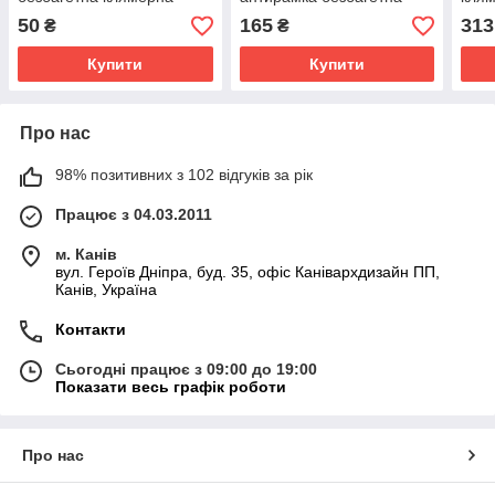
рамка-кліп "рамка без
клямерная рамка-кліп або
"рам
50
165
313
₴
₴
рамки"
"рамка без рамки"
Купити
Купити
Про нас
98% позитивних з 102 відгуків за рік
Працює з 04.03.2011
м. Канів
вул. Героїв Дніпра, буд. 35, офіс Канівархдизайн ПП,
Канів, Україна
Контакти
Сьогодні працює з 09:00 до 19:00
Показати весь графік роботи
Про нас