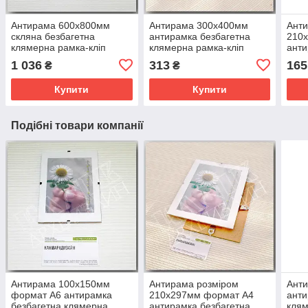
Антирама 600х800мм
Антирама 300х400мм
Анти
скляна безбагетна
антирамка безбагетна
210
клямерна рамка-кліп
клямерна рамка-кліп
анти
"рамка без рамки"
"рамка без рамки"
клям
1 036
313
165
₴
₴
"рам
Купити
Купити
Подібні товари компанії
Антирама 100х150мм
Антирама розміром
Ант
формат А6 антирамка
210х297мм формат А4
анти
безбагетна клямерна
антирамка безбагетна
клям