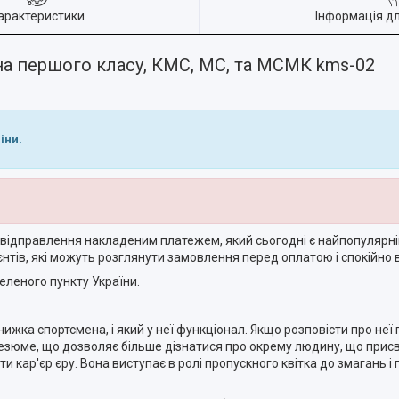
арактеристики
Інформація д
на першого класу, КМС, МС, та МСМК kms-02
іни.
во відправлення накладеним платежем, який сьогодні є найпопуляр
ієнтів, які можуть розглянути замовлення перед оплатою і спокійно 
леного пункту України.
ижка спортсмена, і який у неї функціонал. Якщо розповісти про неї
резюме, що дозволяє більше дізнатися про окрему людину, що прис
и кар'єр єру. Вона виступає в ролі пропускного квітка до змагань і 