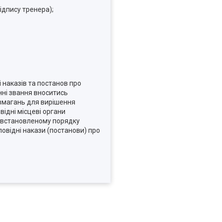
ідпису тренера);
 наказів та постанов про
нні звання вноситись
 змагань для вирішення
відні місцеві органи
 у встановленому порядку
повідні накази (постанови) про