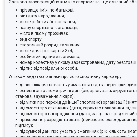
Залікова класифікаційна книжка спортсмена - це основний облі
прізвище, ім'я, по-батькові;
рік і дату народження;
місце роботи або навчання;
назву спортивної організації;
місто в якому проживає;
вид спорту;
спортивний розряд та звання;
місце для фотокартки 3х4;
особистий підпис спортсмена;
номер колективу у якому зареєстрований, дату реєстрації 
підпис відповідальної особи.
А також ведуться записи про його спортивну кар'єр єру:
дозвіл лікаря на участь у змаганнях (дата перевірки, дійсн
основні антропометричні дані (рік; зріст; вага; окружність
станова; зауваження лікаря);
відмітки про перехід до іншої спортивної організації (зня
відомості про стягнення (дата, характер покарання, підпи
відомості про нагородження (дата, за що нагороджений, 
присвоєння розрядів та звань (присвоєно розряд, звання
підпису);
підсумкові дані про участь у змаганнях (рік, кількість зм