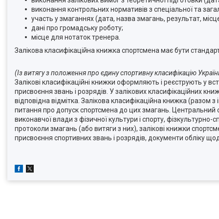
виконання залікових вимог з теоретичної підготовки (дата
виконання контрольних нормативів з спеціальної та загал
участь у змаганнях (дата, назва змагань, результат, місце
дані про громадську роботу;
місце для нотаток тренера.
Залікова класифікаційна книжка спортсмена має бути стандар
(Із витягу з положення про єдину спортивну класифікацію України
Залікові класифікаційні книжки оформляють і реєструють у вст
присвоєння звань і розрядів. У залікових класифікаційних кни
відповідна відмітка. Залікова класифікаційна книжка (разом 
питання про допуск спортсмена до цих змагань. Центральний ор
виконавчої влади з фізичної культури і спорту, фізкультурно-с
протоколи змагань (або витяги з них), залікові книжки спортсм
присвоєння спортивних звань і розрядів, документи обліку що