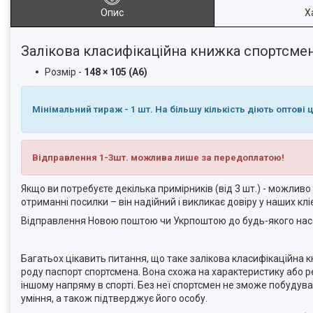
Опис
Х
Залікова класифікаційна книжка спортсме
Розмір -
148 × 105 (А6)
Мінімальний тираж - 1 шт. На більшу кількість діють оптові ц
Відправлення 1-3шт. можлива лише за передоплатою!
Якщо ви потребуєте декілька примірників (від 3 шт.) - можли
отриманні посилки – він надійний і викликає довіру у наших кл
Відправлення Новою поштою чи Укрпоштою до будь-якого насе
Багатьох цікавить питання, що таке залікова класифікаційна кн
роду паспорт спортсмена. Вона схожа на характеристику або 
іншому напряму в спорті. Без неї спортсмен не зможе побудуват
уміння, а також підтверджує його особу.