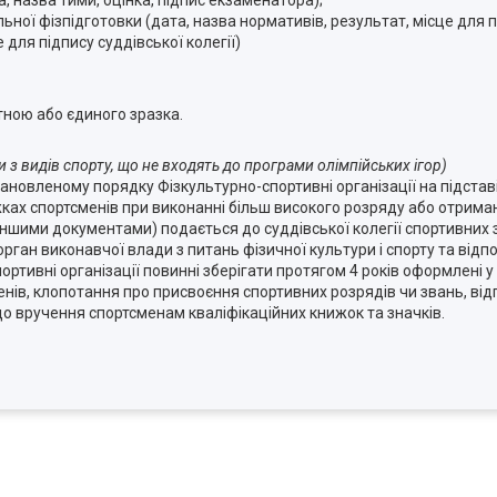
, назва тими, оцінка, підпис екзаменатора);
ьної фізпідготовки (дата, назва нормативів, результат, місце для п
 для підпису суддівської колегії)
тною або єдиного зразка.
 з видів спорту, що не входять до програми олімпійських ігор)
ановленому порядку Фізкультурно-спортивні організації на підставі
жках спортсменів при виконанні більш високого розряду або отрима
з іншими документами) подається до суддівської колегії спортивних
ган виконавчої влади з питань фізичної культури і спорту та відпо
портивні організації повинні зберігати протягом 4 років оформлені
енів, клопотання про присвоєння спортивних розрядів чи звань, від
до вручення спортсменам кваліфікаційних книжок та значків.