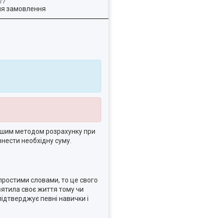
ля замовлення
нішим методом розрахунку при
внести необхідну суму.
 простими словами, то це свого
вятила своє життя тому чи
підтверджує певні навички і