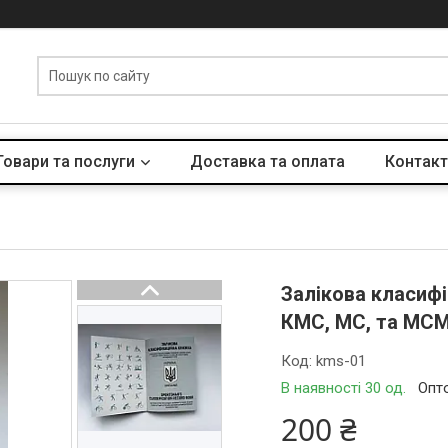
Товари та послуги
Доставка та оплата
Контакт
Залікова класиф
КМС, МС, та МС
Код:
kms-01
В наявності 30 од.
Опто
200 ₴