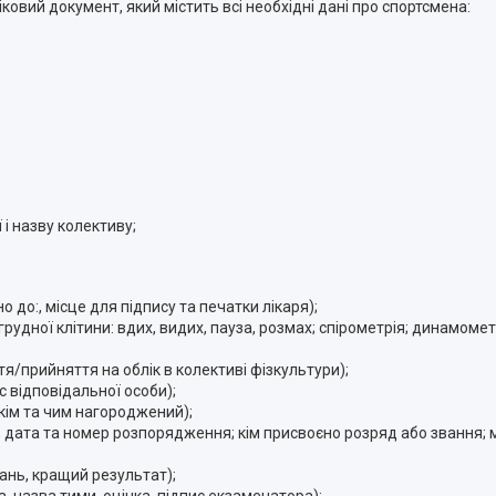
ковий документ, який містить всі необхідні дані про спортсмена:
і назву колективу;
о до:, місце для підпису та печатки лікаря);
 грудної клітини: вдих, видих, пауза, розмах; спірометрія; динамомет
ття/прийняття на облік в колективі фізкультури);
с відповідальної особи);
кім та чим нагороджений);
; дата та номер розпорядження; кім присвоєно розряд або звання; 
агань, кращий результат);