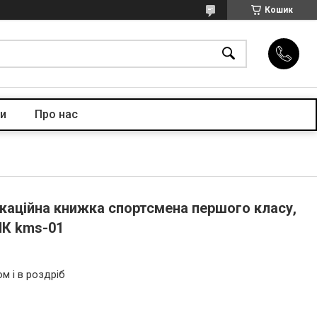
Кошик
и
Про нас
ікаційна книжка спортсмена першого класу,
МК kms-01
м і в роздріб